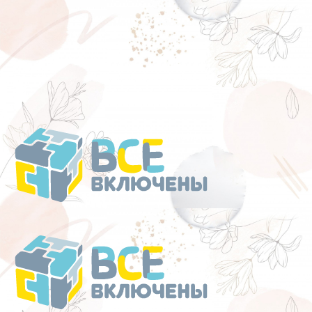
Перейти
к
содержанию