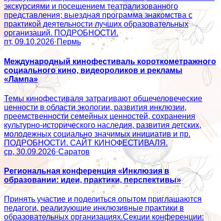
экскурсиями и посещением театрализованного
представления; выездная программа знакомства с
практикой деятельности лучших образовательных
организаций. ПОДРОБНОСТИ.
пт, 09.10.2026
·
Пермь
Международный кинофестиваль короткометражного
социального кино, видеороликов и рекламы
«Лампа»
Темы кинофестиваля затрагивают общечеловеческие
ценности в области экологии, развития инклюзии,
преемственности семейных ценностей, сохранения
культурно-исторического наследия, развития детских,
молодежных социально значимых инициатив и пр.
ПОДРОБНОСТИ. САЙТ КИНОФЕСТИВАЛЯ.
ср, 30.09.2026
·
Саратов
Региональная конференция «Инклюзия в
образовании: идеи, практики, перспективы»
Принять участие и поделиться опытом приглашаются
педагоги, реализующие инклюзивные практики в
образовательных организациях.Секции конференции: