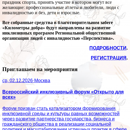
праздник спорта, принять участие в котором могут все
желающие: профессиональные атлеты и любители, люди с
инвалидностью и без, дети и взрослые.
Все собранные средства в благотворительном забеге
«Километры добра» будут направлены на развитие
инклюзивных программ Региональной общественной
организации людей с инвалидностью «Перспектива».
ПОДРОБНОСТИ
.
РЕГИСТРАЦИЯ
.
Приглашаем на мероприятия
ср, 02.12.2026
·
Москва
Всероссийский инклюзивный форум «Открыто для
всех»
Форум призван стать катализатором формирования
инклюзивной среды и культуры равных возможностей
через развитие партнерства государства, бизнеса и
гражданского общества в реализации социальной
политики и масштабировании успешных практик в сфере