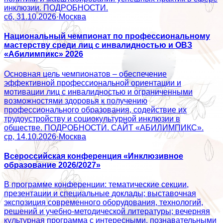
инклюзии. ПОДРОБНОСТИ.
сб, 31.10.2026
·
Москва
Национальный чемпионат по профессиональному
мастерству среди лиц с инвалидностью и ОВЗ
«Абилимпикс» 2026
Основная цель чемпионатов – обеспечение
эффективной профессиональной ориентации и
мотивации лиц с инвалидностью и ограниченными
возможностями здоровья к получению
профессионального образования, содействие их
трудоустройству и социокультурной инклюзии в
обществе. ПОДРОБНОСТИ. САЙТ «АБИЛИМПИКС».
ср, 14.10.2026
·
Москва
Всероссийская конференция «Инклюзивное
образование 2026/2027»
В программе конференции: тематические секции,
презентации и специальные доклады; выставочная
экспозиция современного оборудования, технологий,
решений и учебно-методической литературы; вечерняя
культурная программа с интересными, познавательными