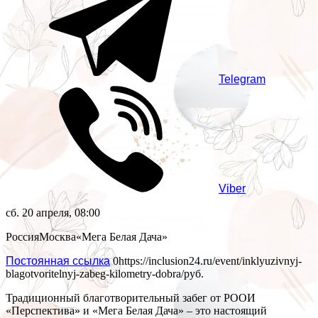
Telegram
Viber
сб. 20 апреля, 08:00
Россия
Москва
«Мега Белая Дача»
Постоянная ссылка
0
https://inclusion24.ru/event/inklyuzivnyj-
blagotvoritelnyj-zabeg-kilometry-dobra/
руб.
Традиционный благотворительный забег от РООИ
«Перспектива» и «Мега Белая Дача» – это настоящий