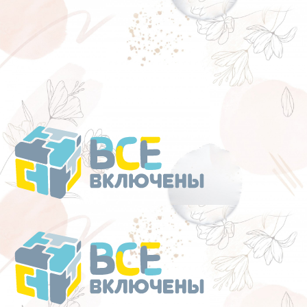
Перейти
к
содержанию