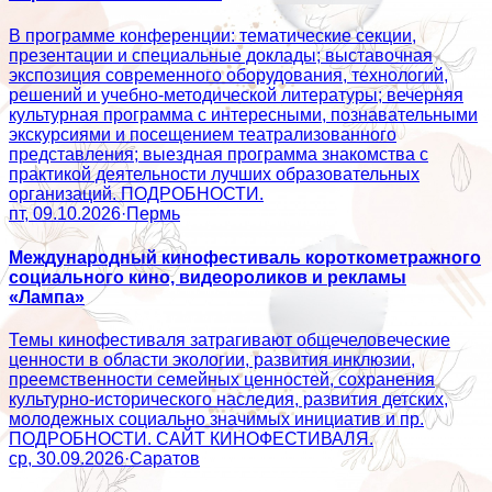
В программе конференции: тематические секции,
презентации и специальные доклады; выставочная
экспозиция современного оборудования, технологий,
решений и учебно-методической литературы; вечерняя
культурная программа с интересными, познавательными
экскурсиями и посещением театрализованного
представления; выездная программа знакомства с
практикой деятельности лучших образовательных
организаций. ПОДРОБНОСТИ.
пт, 09.10.2026
·
Пермь
Международный кинофестиваль короткометражного
социального кино, видеороликов и рекламы
«Лампа»
Темы кинофестиваля затрагивают общечеловеческие
ценности в области экологии, развития инклюзии,
преемственности семейных ценностей, сохранения
культурно-исторического наследия, развития детских,
молодежных социально значимых инициатив и пр.
ПОДРОБНОСТИ. САЙТ КИНОФЕСТИВАЛЯ.
ср, 30.09.2026
·
Саратов