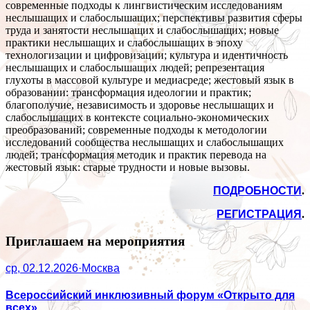
современные подходы к лингвистическим исследованиям
неслышащих и слабослышащих; перспективы развития сферы
труда и занятости неслышащих и слабослышащих; новые
практики неслышащих и слабослышащих в эпоху
технологизации и цифровизации; культура и идентичность
неслышащих и слабослышащих людей; репрезентация
глухоты в массовой культуре и медиасреде; жестовый язык в
образовании: трансформация идеологии и практик;
благополучие, независимость и здоровье неслышащих и
слабослышащих в контексте социально-экономических
преобразований; современные подходы к методологии
исследований сообщества неслышащих и слабослышащих
людей; трансформация методик и практик перевода на
жестовый язык: старые трудности и новые вызовы.
ПОДРОБНОСТИ
.
РЕГИСТРАЦИЯ
.
Приглашаем на мероприятия
ср, 02.12.2026
·
Москва
Всероссийский инклюзивный форум «Открыто для
всех»