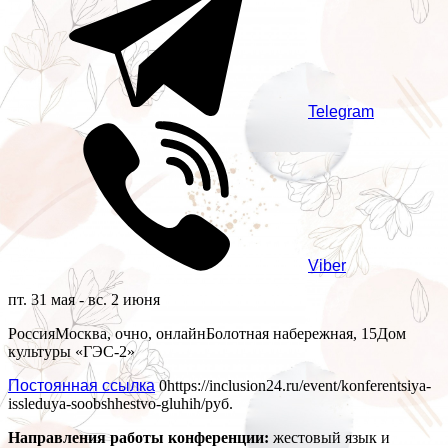
Telegram
Viber
пт. 31 мая - вс. 2 июня
Россия
Москва, очно, онлайн
Болотная набережная, 15
Дом
культуры «ГЭС-2»
Постоянная ссылка
0
https://inclusion24.ru/event/konferentsiya-
issleduya-soobshhestvo-gluhih/
руб.
Направления работы конференции:
жестовый язык и