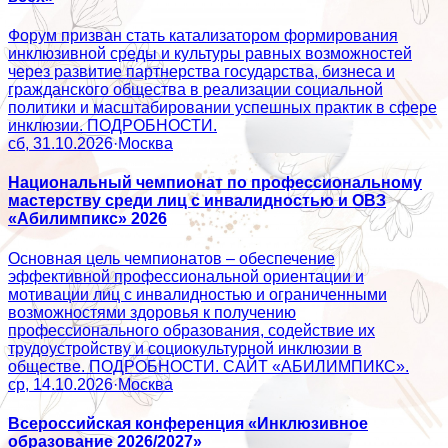
Форум призван стать катализатором формирования
инклюзивной среды и культуры равных возможностей
через развитие партнерства государства, бизнеса и
гражданского общества в реализации социальной
политики и масштабировании успешных практик в сфере
инклюзии. ПОДРОБНОСТИ.
сб, 31.10.2026
·
Москва
Национальный чемпионат по профессиональному
мастерству среди лиц с инвалидностью и ОВЗ
«Абилимпикс» 2026
Основная цель чемпионатов – обеспечение
эффективной профессиональной ориентации и
мотивации лиц с инвалидностью и ограниченными
возможностями здоровья к получению
профессионального образования, содействие их
трудоустройству и социокультурной инклюзии в
обществе. ПОДРОБНОСТИ. САЙТ «АБИЛИМПИКС».
ср, 14.10.2026
·
Москва
Всероссийская конференция «Инклюзивное
образование 2026/2027»