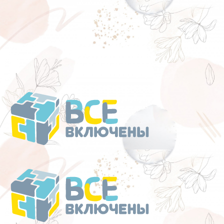
Перейти
к
содержанию