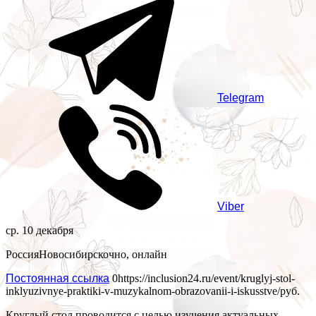
Telegram
Viber
ср. 10 декабря
Россия
Новосибирск
очно, онлайн
Постоянная ссылка
0
https://inclusion24.ru/event/kruglyj-stol-
inklyuzivnye-praktiki-v-muzykalnom-obrazovanii-i-iskusstve/
руб.
Круглый стол проводится с целью изучения актуальных