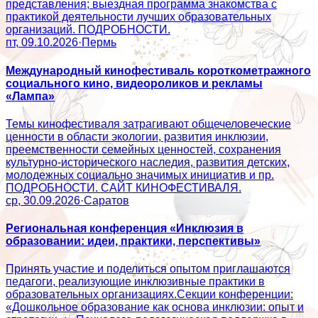
представления; выездная программа знакомства с
практикой деятельности лучших образовательных
организаций. ПОДРОБНОСТИ.
пт, 09.10.2026
·
Пермь
Международный кинофестиваль короткометражного
социального кино, видеороликов и рекламы
«Лампа»
Темы кинофестиваля затрагивают общечеловеческие
ценности в области экологии, развития инклюзии,
преемственности семейных ценностей, сохранения
культурно-исторического наследия, развития детских,
молодежных социально значимых инициатив и пр.
ПОДРОБНОСТИ. САЙТ КИНОФЕСТИВАЛЯ.
ср, 30.09.2026
·
Саратов
Региональная конференция «Инклюзия в
образовании: идеи, практики, перспективы»
Принять участие и поделиться опытом приглашаются
педагоги, реализующие инклюзивные практики в
образовательных организациях.Секции конференции:
«Дошкольное образование как основа инклюзии: опыт и