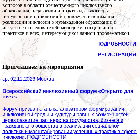
вопросов в области отечественного инклюзивного
образования, педагогики и практики, а также для
популяризации инклюзии и привлечения внимания к
реализации инклюзии в музыкальном образовании и
искусстве исследователей, молодежи, специалистов-
практиков и всех, интересующихся данной проблематикой.
ПОДРОБНОСТИ
.
РЕГИСТРАЦИЯ
.
Приглашаем на мероприятия
ср, 02.12.2026
·
Москва
Всероссийский инклюзивный форум «Открыто для
всех»
Форум призван стать катализатором формирования
инклюзивной среды и культуры равных возможностей
через развитие партнерства государства, бизнеса и
гражданского общества в реализации социальной
политики и масштабировании успешных практик в сфере
инклюзии. ПОДРОБНОСТИ.