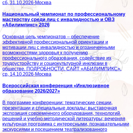
сб, 31.10.2026
·
Москва
Национальный чемпионат по профессиональному
мастерству среди лиц с инвалидностью и ОВЗ
«Абилимпикс» 2026
Основная цель чемпионатов – обеспечение
эффективной профессиональной ориентации и
мотивации лиц с инвалидностью и ограниченными
возможностями здоровья к получению
профессионального образования, содействие их
трудоустройству и социокультурной инклюзии в
обществе. ПОДРОБНОСТИ. САЙТ «АБИЛИМПИКС».
ср, 14.10.2026
·
Москва
Всероссийская конференция «Инклюзивное
образование 2026/2027»
В программе конференции: тематические секции,
презентации и специальные доклады; выставочная
экспозиция современного оборудования, технологий,
решений и учебно-методической литературы; вечерняя
культурная программа с интересными, познавательными
экскурсиями и посещением театрализованного