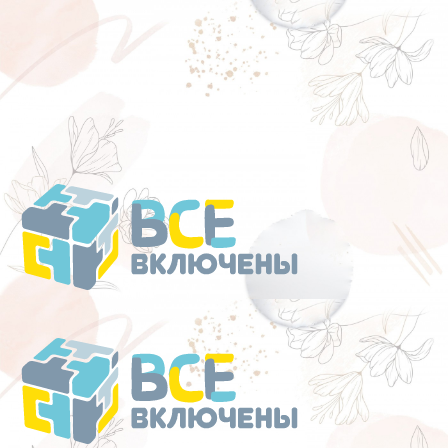
Перейти
к
содержанию