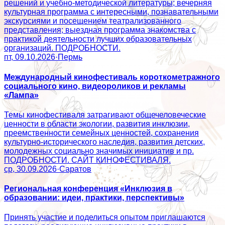
решений и учебно-методической литературы; вечерняя
культурная программа с интересными, познавательными
экскурсиями и посещением театрализованного
представления; выездная программа знакомства с
практикой деятельности лучших образовательных
организаций. ПОДРОБНОСТИ.
пт, 09.10.2026
·
Пермь
Международный кинофестиваль короткометражного
социального кино, видеороликов и рекламы
«Лампа»
Темы кинофестиваля затрагивают общечеловеческие
ценности в области экологии, развития инклюзии,
преемственности семейных ценностей, сохранения
культурно-исторического наследия, развития детских,
молодежных социально значимых инициатив и пр.
ПОДРОБНОСТИ. САЙТ КИНОФЕСТИВАЛЯ.
ср, 30.09.2026
·
Саратов
Региональная конференция «Инклюзия в
образовании: идеи, практики, перспективы»
Принять участие и поделиться опытом приглашаются