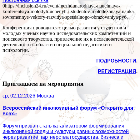
Постоянная ссылка
0
https://inclusion24.ru/event/mezhdunarodnaya-nauchnaya-
konferentsiya-molodyh-uchenyh-i-studentov-molodezhnaya-nauka-
sovremennye-vektory-razvitiya-spetsialnogo-obrazovaniya/
руб.
Конференция проводится с целью развития у студентов и
молодых ученых научно-исследовательских компетенций и
поискового творчества, привлечение их к исследовательской
деятельности в области специальной педагогики и
психологии.
ПОДРОБНОСТИ
.
РЕГИСТРАЦИЯ
.
Приглашаем на мероприятия
ср, 02.12.2026
·
Москва
Всероссийский инклюзивный форум «Открыто для
всех»
Форум призван стать катализатором формирования
инклюзивной среды и культуры равных возможностей
через развитие партнерства государства, бизнеса и