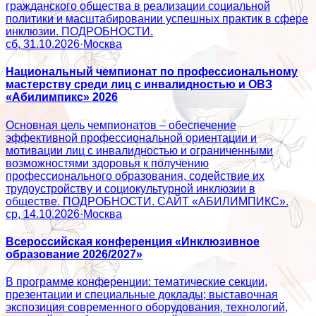
гражданского общества в реализации социальной
политики и масштабировании успешных практик в сфере
инклюзии. ПОДРОБНОСТИ.
сб, 31.10.2026
·
Москва
Национальный чемпионат по профессиональному
мастерству среди лиц с инвалидностью и ОВЗ
«Абилимпикс» 2026
Основная цель чемпионатов – обеспечение
эффективной профессиональной ориентации и
мотивации лиц с инвалидностью и ограниченными
возможностями здоровья к получению
профессионального образования, содействие их
трудоустройству и социокультурной инклюзии в
обществе. ПОДРОБНОСТИ. САЙТ «АБИЛИМПИКС».
ср, 14.10.2026
·
Москва
Всероссийская конференция «Инклюзивное
образование 2026/2027»
В программе конференции: тематические секции,
презентации и специальные доклады; выставочная
экспозиция современного оборудования, технологий,