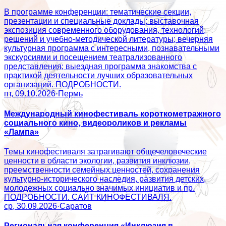
В программе конференции: тематические секции,
презентации и специальные доклады; выставочная
экспозиция современного оборудования, технологий,
решений и учебно-методической литературы; вечерняя
культурная программа с интересными, познавательными
экскурсиями и посещением театрализованного
представления; выездная программа знакомства с
практикой деятельности лучших образовательных
организаций. ПОДРОБНОСТИ.
пт, 09.10.2026
·
Пермь
Международный кинофестиваль короткометражного
социального кино, видеороликов и рекламы
«Лампа»
Темы кинофестиваля затрагивают общечеловеческие
ценности в области экологии, развития инклюзии,
преемственности семейных ценностей, сохранения
культурно-исторического наследия, развития детских,
молодежных социально значимых инициатив и пр.
ПОДРОБНОСТИ. САЙТ КИНОФЕСТИВАЛЯ.
ср, 30.09.2026
·
Саратов
Региональная конференция «Инклюзия в