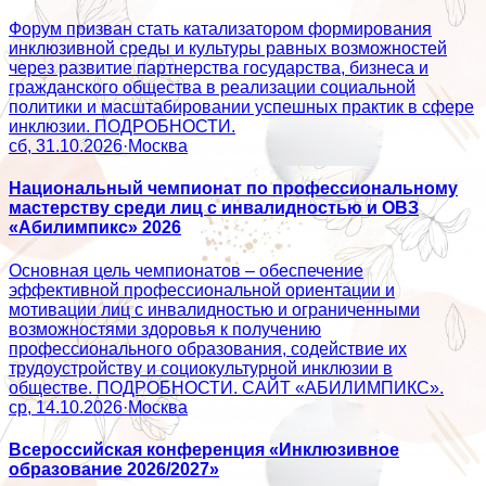
Форум призван стать катализатором формирования
инклюзивной среды и культуры равных возможностей
через развитие партнерства государства, бизнеса и
гражданского общества в реализации социальной
политики и масштабировании успешных практик в сфере
инклюзии. ПОДРОБНОСТИ.
сб, 31.10.2026
·
Москва
Национальный чемпионат по профессиональному
мастерству среди лиц с инвалидностью и ОВЗ
«Абилимпикс» 2026
Основная цель чемпионатов – обеспечение
эффективной профессиональной ориентации и
мотивации лиц с инвалидностью и ограниченными
возможностями здоровья к получению
профессионального образования, содействие их
трудоустройству и социокультурной инклюзии в
обществе. ПОДРОБНОСТИ. САЙТ «АБИЛИМПИКС».
ср, 14.10.2026
·
Москва
Всероссийская конференция «Инклюзивное
образование 2026/2027»