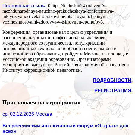
Постоянная ссылка
0
https://inclusion24.ru/event/v-
mezhdunarodnaya-nauchno-prakticheskaya-konferentsiya-
inklyuziya-xxi-veka-obrazovanie-lits-s-ogranichennymi-
vozmozhnostyami-zdorovya-v-tsifrovuyu-epohu/
руб.
Конференция, организованная с целью укрепления и
расширения научных и профессиональных связей,
международного сотрудничества, популяризации
инновационных технологий в области специального и
инклюзивного образования, пройдет в Москве, на площадке
Российской академии образования. Организаторами
мероприятия выступают Российская академия образования и
Институт коррекционной педагогики.
ПОДРОБНОСТИ
.
РЕГИСТРАЦИЯ
.
Приглашаем на мероприятия
ср, 02.12.2026
·
Москва
Всероссийский инклюзивный форум «Открыто для
всех»