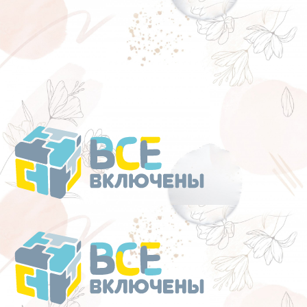
Перейти
к
содержанию