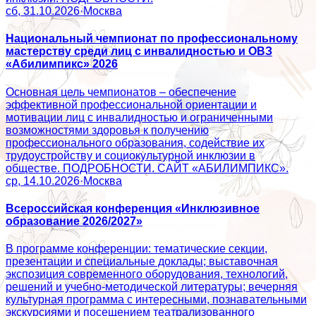
сб, 31.10.2026
·
Москва
Национальный чемпионат по профессиональному
мастерству среди лиц с инвалидностью и ОВЗ
«Абилимпикс» 2026
Основная цель чемпионатов – обеспечение
эффективной профессиональной ориентации и
мотивации лиц с инвалидностью и ограниченными
возможностями здоровья к получению
профессионального образования, содействие их
трудоустройству и социокультурной инклюзии в
обществе. ПОДРОБНОСТИ. САЙТ «АБИЛИМПИКС».
ср, 14.10.2026
·
Москва
Всероссийская конференция «Инклюзивное
образование 2026/2027»
В программе конференции: тематические секции,
презентации и специальные доклады; выставочная
экспозиция современного оборудования, технологий,
решений и учебно-методической литературы; вечерняя
культурная программа с интересными, познавательными
экскурсиями и посещением театрализованного