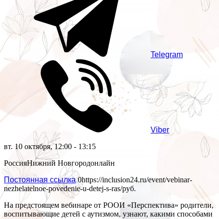
Telegram
Viber
вт. 10 октября, 12:00 - 13:15
Россия
Нижний Новгород
онлайн
Постоянная ссылка
0
https://inclusion24.ru/event/vebinar-
nezhelatelnoe-povedenie-u-detej-s-ras/
руб.
На предстоящем вебинаре от РООИ «Перспектива» родители,
воспитывающие детей с аутизмом, узнают, какими способами