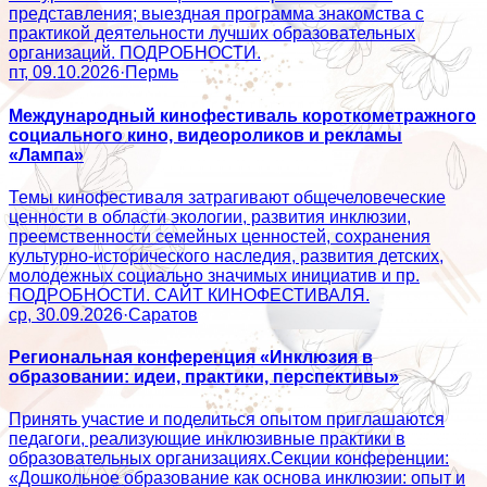
представления; выездная программа знакомства с
практикой деятельности лучших образовательных
организаций. ПОДРОБНОСТИ.
пт, 09.10.2026
·
Пермь
Международный кинофестиваль короткометражного
социального кино, видеороликов и рекламы
«Лампа»
Темы кинофестиваля затрагивают общечеловеческие
ценности в области экологии, развития инклюзии,
преемственности семейных ценностей, сохранения
культурно-исторического наследия, развития детских,
молодежных социально значимых инициатив и пр.
ПОДРОБНОСТИ. САЙТ КИНОФЕСТИВАЛЯ.
ср, 30.09.2026
·
Саратов
Региональная конференция «Инклюзия в
образовании: идеи, практики, перспективы»
Принять участие и поделиться опытом приглашаются
педагоги, реализующие инклюзивные практики в
образовательных организациях.Секции конференции:
«Дошкольное образование как основа инклюзии: опыт и