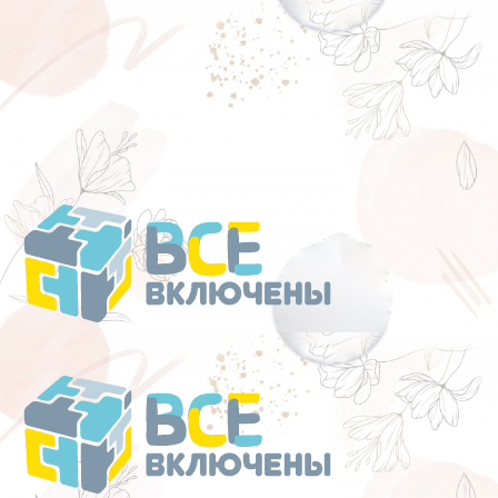
Перейти
к
содержанию