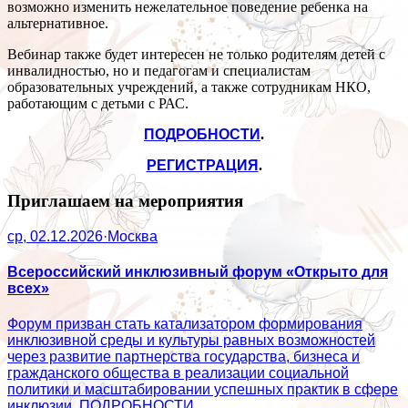
возможно изменить нежелательное поведение ребенка на
альтернативное.
Вебинар также будет интересен не только родителям детей с
инвалидностью, но и педагогам и специалистам
образовательных учреждений, а также сотрудникам НКО,
работающим с детьми с РАС.
ПОДРОБНОСТИ
.
РЕГИСТРАЦИЯ
.
Приглашаем на мероприятия
ср, 02.12.2026
·
Москва
Всероссийский инклюзивный форум «Открыто для
всех»
Форум призван стать катализатором формирования
инклюзивной среды и культуры равных возможностей
через развитие партнерства государства, бизнеса и
гражданского общества в реализации социальной
политики и масштабировании успешных практик в сфере
инклюзии. ПОДРОБНОСТИ.