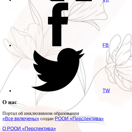
FB
TW
О нас
Портал об инклюзивном образовании
«Все включены»
создан
РООИ «Перспектива»
О РООИ «Перспектива»