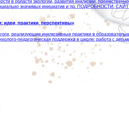
сти в области экологии, развития инклюзии, преемственно
ых социально значимых инициатив и пр. ПОДРОБНОСТИ. С
 идеи, практики, перспективы»
агоги, реализующие инклюзивные практики в образователь
сихолого‑педагогическая поддержка в школе: работа с дет