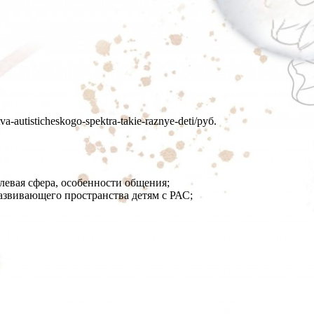
tva-autisticheskogo-spektra-takie-raznye-deti/
руб.
евая сфера, особенности общения;
звивающего пространства детям с РАС;