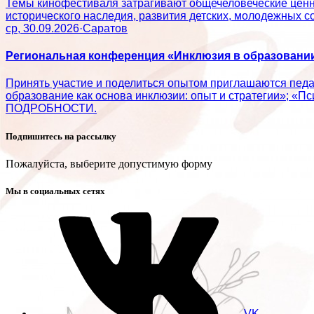
Темы кинофестиваля затрагивают общечеловеческие ценно
исторического наследия, развития детских, молодежн
ср, 30.09.2026
·
Саратов
Региональная конференция «Инклюзия в образовании:
Принять участие и поделиться опытом приглашаются пед
образование как основа инклюзии: опыт и стратегии»; «П
ПОДРОБНОСТИ.
Подпишитесь на рассылку
Пожалуйста, выберите допустимую форму
Мы в социальных сетях
VK