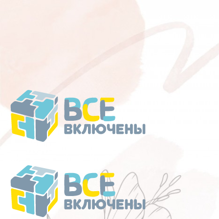
Перейти
к
содержанию