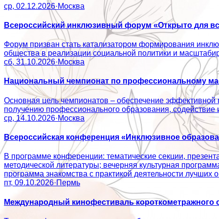
ср, 02.12.2026
·
Москва
Всероссийский инклюзивный форум «Открыто для вс
Форум призван стать катализатором формирования инклюз
общества в реализации социальной политики и масштаб
сб, 31.10.2026
·
Москва
Национальный чемпионат по профессиональному мас
Основная цель чемпионатов – обеспечение эффективной 
получению профессионального образования, содействие
ср, 14.10.2026
·
Москва
Всероссийская конференция «Инклюзивное образован
В программе конференции: тематические секции, презент
методической литературы; вечерняя культурная программ
программа знакомства с практикой деятельности лучши
пт, 09.10.2026
·
Пермь
Международный кинофестиваль короткометражного с