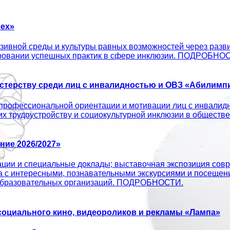
ех»
ивной среды и культуры равных возможностей через развит
ировании успешных практик в сфере инклюзии. ПОДРОБНО
терству среди лиц с инвалидностью и ОВЗ «Абилимпи
профессиональной ориентации и мотивации лиц с инвалид
 их трудоустройству и социокультурной инклюзии в об
ие 2026/2027»
ации и специальные доклады; выставочная экспозиция совр
а с интересными, познавательными экскурсиями и посещен
х образовательных организаций. ПОДРОБНОСТИ.
оциального кино, видеороликов и рекламы «Лампа»