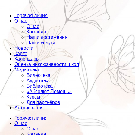
Горячая линия
О нас
О нас
Команда
Наши достижения
Наши услуги
Новости
Карта
Календарь
Оценка инклюзивности школ
Медиатека
Видеотека
Аудиотека
Библиотека
«Абсолют-Помощь»
Курсы
Для партнёров
Авторизация
Горячая линия
О нас
О нас
Команда