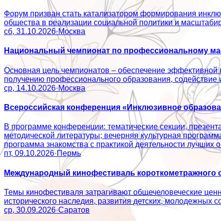
Форум призван стать катализатором формирования инклюз
общества в реализации социальной политики и масштаб
сб, 31.10.2026
·
Москва
Национальный чемпионат по профессиональному мас
Основная цель чемпионатов – обеспечение эффективной 
получению профессионального образования, содействие
ср, 14.10.2026
·
Москва
Всероссийская конференция «Инклюзивное образован
В программе конференции: тематические секции, презент
методической литературы; вечерняя культурная программ
программа знакомства с практикой деятельности лучши
пт, 09.10.2026
·
Пермь
Международный кинофестиваль короткометражного с
Темы кинофестиваля затрагивают общечеловеческие ценно
исторического наследия, развития детских, молодежн
ср, 30.09.2026
·
Саратов