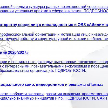
ивной среды и культуры равных возможностей через развит
ировании успешных практик в сфере инклюзии. ПОДРОБНО
терству среди лиц с инвалидностью и ОВЗ «Абилимпи
профессиональной ориентации и мотивации лиц с инвалид
 их трудоустройству и социокультурной инклюзии в об
ие 2026/2027»
ации и специальные доклады; выставочная экспозиция совр
а с интересными, познавательными экскурсиями и посещен
х образовательных организаций. ПОДРОБНОСТИ.
оциального кино, видеороликов и рекламы «Лампа»
сти в области экологии, развития инклюзии, преемственно
ых социально значимых инициатив и пр. ПОДРОБНОСТИ. С