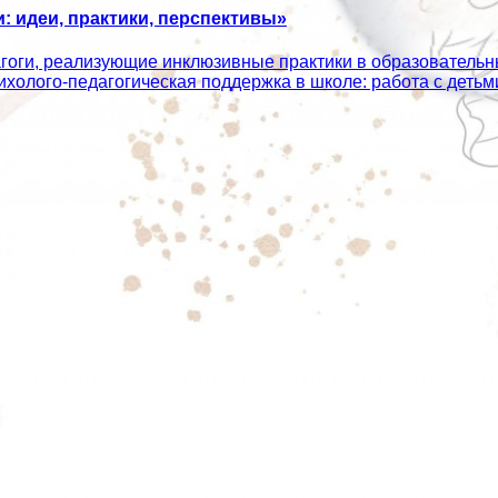
 идеи, практики, перспективы»
агоги, реализующие инклюзивные практики в образователь
сихолого‑педагогическая поддержка в школе: работа с дет