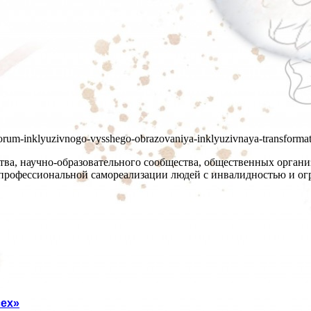
ij-forum-inklyuzivnogo-vysshego-obrazovaniya-inklyuzivnaya-transformat
ва, научно-образовательного сообщества, общественных органи
 профессиональной самореализации людей с инвалидностью и о
ех»