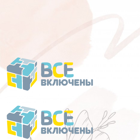
Перейти
к
содержанию