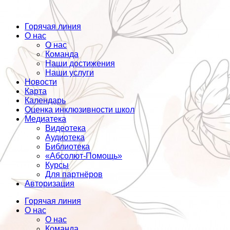
Горячая линия
О нас
О нас
Команда
Наши достижения
Наши услуги
Новости
Карта
Календарь
Оценка инклюзивности школ
Медиатека
Видеотека
Аудиотека
Библиотека
«Абсолют-Помощь»
Курсы
Для партнёров
Авторизация
Горячая линия
О нас
О нас
Команда