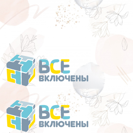
Перейти
к
содержанию