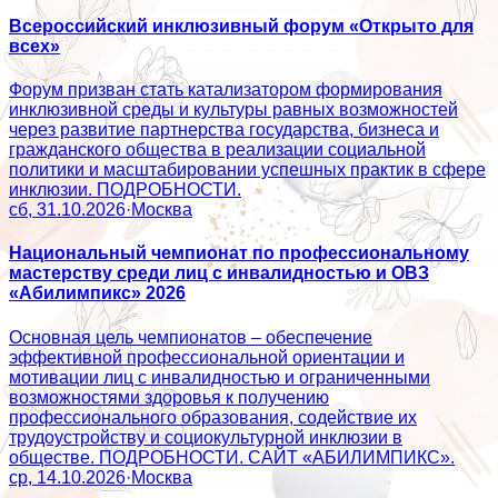
Всероссийский инклюзивный форум «Открыто для
всех»
Форум призван стать катализатором формирования
инклюзивной среды и культуры равных возможностей
через развитие партнерства государства, бизнеса и
гражданского общества в реализации социальной
политики и масштабировании успешных практик в сфере
инклюзии. ПОДРОБНОСТИ.
сб, 31.10.2026
·
Москва
Национальный чемпионат по профессиональному
мастерству среди лиц с инвалидностью и ОВЗ
«Абилимпикс» 2026
Основная цель чемпионатов – обеспечение
эффективной профессиональной ориентации и
мотивации лиц с инвалидностью и ограниченными
возможностями здоровья к получению
профессионального образования, содействие их
трудоустройству и социокультурной инклюзии в
обществе. ПОДРОБНОСТИ. САЙТ «АБИЛИМПИКС».
ср, 14.10.2026
·
Москва