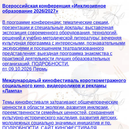
Всероссийская конференция «Инклюзивное
образование 2026/2027»
В программе конференции: тематические секции,
презентации и специальные доклады; выставочная
экспозиция современного оборудования, технологий,
решений и учебно-методической литературы; вечерняя
культурная программа с интересными, познавательными
экскурсиями и посещением театрализованного
представления; выездная программа знакомства с
практикой деятельности лучших образовательных
организаций. ПОДРОБНОСТИ.
пт, 09.10.2026
·
Пермь
Международный кинофестиваль короткометражного
социального кино, видеороликов и рекламы
«Лампа»
Темы кинофестиваля затрагивают общечеловеческие
ценности в области экологии, развития инклюзии,
преемственности семейных ценностей, сохранения
культурно-исторического наследия, развития детских,
молодежных социально значимых инициатив и пр.
ПОДРОБНОСТИ. САЙТ КИНОФЕСТИВАЛЯ.