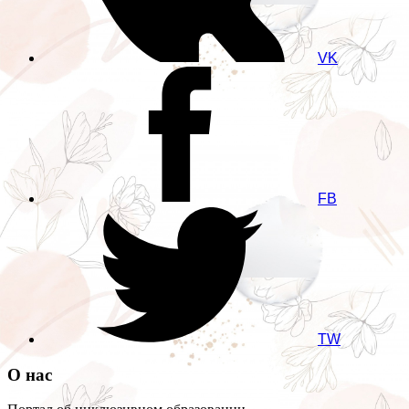
VK
FB
TW
О нас