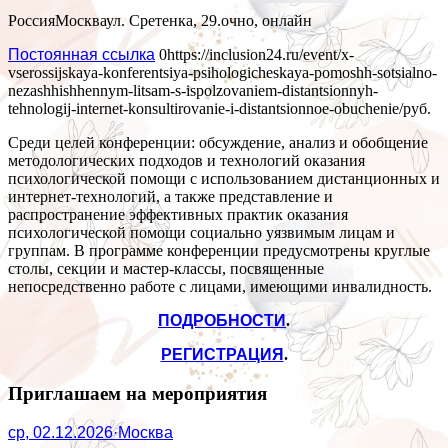
Россия
Москва
ул. Сретенка, 29.
очно, онлайн
Постоянная ссылка
0
https://inclusion24.ru/event/x-
vserossijskaya-konferentsiya-psihologicheskaya-pomoshh-sotsialno-
nezashhishhennym-litsam-s-ispolzovaniem-distantsionnyh-
tehnologij-internet-konsultirovanie-i-distantsionnoe-obuchenie/
руб.
Среди целей конференции: обсуждение, анализ и обобщение
методологических подходов и технологий оказания
психологической помощи с использованием дистанционных и
интернет-технологий, а также представление и
распространение эффективных практик оказания
психологической помощи социально уязвимым лицам и
группам. В программе конференции предусмотрены круглые
столы, секции и мастер-классы, посвященные
непосредственно работе с лицами, имеющими инвалидность.
ПОДРОБНОСТИ
.
РЕГИСТРАЦИЯ
.
Приглашаем на мероприятия
ср, 02.12.2026
·
Москва