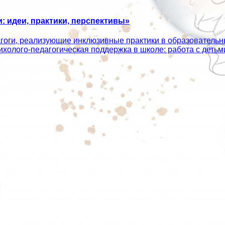
 идеи, практики, перспективы»
агоги, реализующие инклюзивные практики в образователь
сихолого‑педагогическая поддержка в школе: работа с дет