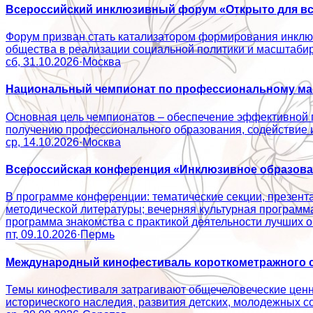
Всероссийский инклюзивный форум «Открыто для вс
Форум призван стать катализатором формирования инклюз
общества в реализации социальной политики и масштаб
сб, 31.10.2026
·
Москва
Национальный чемпионат по профессиональному мас
Основная цель чемпионатов – обеспечение эффективной 
получению профессионального образования, содействие
ср, 14.10.2026
·
Москва
Всероссийская конференция «Инклюзивное образован
В программе конференции: тематические секции, презент
методической литературы; вечерняя культурная программ
программа знакомства с практикой деятельности лучши
пт, 09.10.2026
·
Пермь
Международный кинофестиваль короткометражного с
Темы кинофестиваля затрагивают общечеловеческие ценно
исторического наследия, развития детских, молодежн