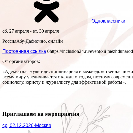
Одноклассники
сб. 27 апреля - вт. 30 апреля
Россия
Абу-Даби
очно, онлайн
Постоянная ссылка
0
https://inclusion24.ru/event/xii-mezhdunar
От организаторов:
«Адекватная мультидисциплинарная и межведомственная помощ
всему миру увеличивается с каждым годом, поэтому современны
социологу, юристу и журналисту для эффективной работы».
Приглашаем на мероприятия
ср, 02.12.2026
·
Москва