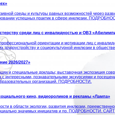
ех»
ивной среды и культуры равных возможностей через развит
ировании успешных практик в сфере инклюзии. ПОДРОБНО
терству среди лиц с инвалидностью и ОВЗ «Абилимпи
профессиональной ориентации и мотивации лиц с инвалид
 их трудоустройству и социокультурной инклюзии в об
ие 2026/2027»
ации и специальные доклады; выставочная экспозиция совр
а с интересными, познавательными экскурсиями и посещен
х образовательных организаций. ПОДРОБНОСТИ.
оциального кино, видеороликов и рекламы «Лампа»
сти в области экологии, развития инклюзии, преемственно
ых социально значимых инициатив и пр. ПОДРОБНОСТИ. С