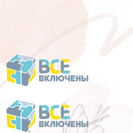
Перейти
к
содержанию