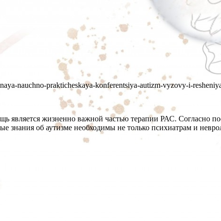
odnaya-nauchno-prakticheskaya-konferentsiya-autizm-vyzovy-i-resheniy
ь является жизненно важной частью терапии РАС. Согласно по
е знания об аутизме необходимы не только психиатрам и невроло