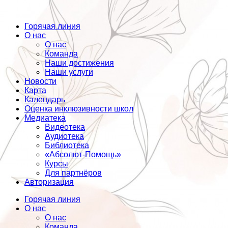
Горячая линия
О нас
О нас
Команда
Наши достижения
Наши услуги
Новости
Карта
Календарь
Оценка инклюзивности школ
Медиатека
Видеотека
Аудиотека
Библиотека
«Абсолют-Помощь»
Курсы
Для партнёров
Авторизация
Горячая линия
О нас
О нас
Команда