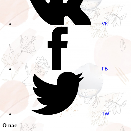
VK
FB
TW
О нас