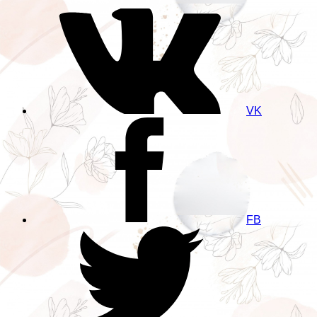
VK
FB