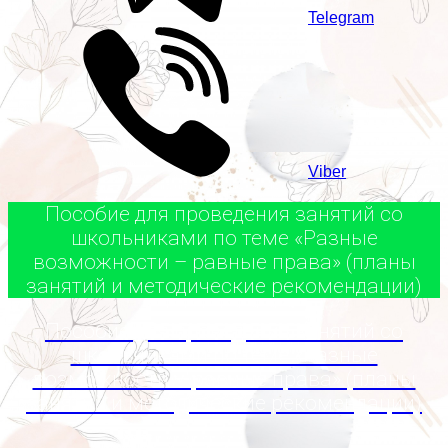
Telegram
Viber
Пособие для проведения занятий со
школьниками по теме «Разные
возможности – равные права» (планы
занятий и методические рекомендации)
Пособие для проведения занятий со
школьниками по теме «Разные
возможности – равные права» (планы
занятий и методические рекомендации)