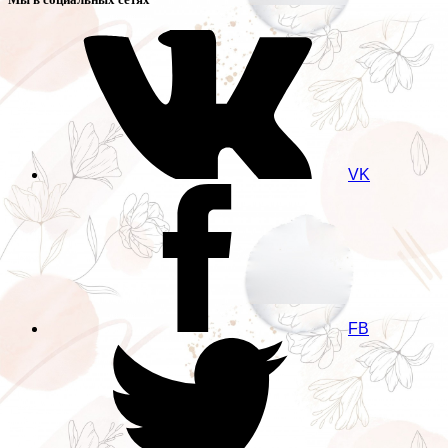
VK
FB