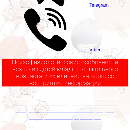
Telegram
Viber
Психофизиологические особенности
незрячих детей младшего школьного
возраста и их влияние на процесс
восприятия информации
Психофизиологические особенности
незрячих детей младшего школьного
возраста и их влияние на процесс
восприятия информации