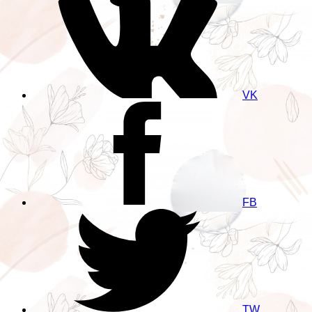
VK
FB
TW