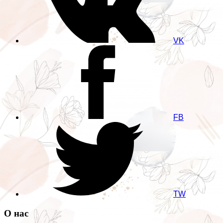
VK
FB
TW
О нас