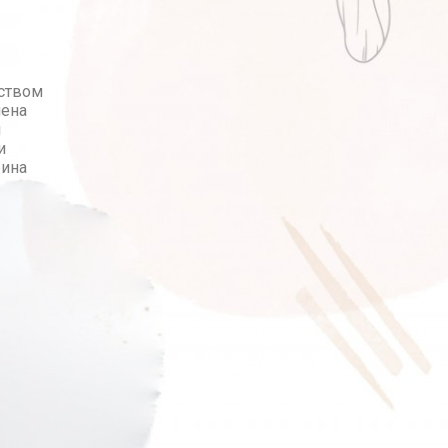
йством
мена
л
и
рина