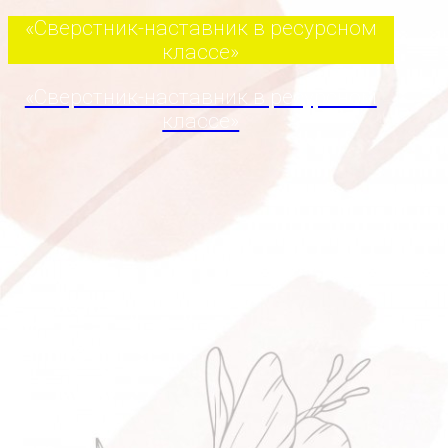
«Сверстник-наставник в ресурсном
классе»
«Сверстник-наставник в ресурсном
классе»