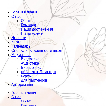
Горячая линия
О нас
О нас
Команда
Наши достижения
Наши услуги
Новости
Карта
Календарь
Оценка инклюзивности школ
Медиатека
Видеотека
Аудиотека
Библиотека
«Абсолют-Помощь»
Курсы
Для партнёров
Авторизация
Горячая линия
О нас
О нас
Команда