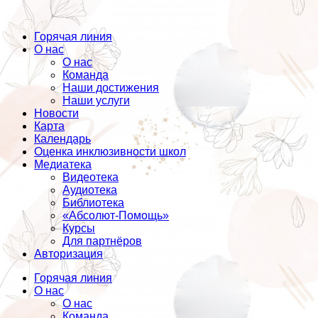
Горячая линия
О нас
О нас
Команда
Наши достижения
Наши услуги
Новости
Карта
Календарь
Оценка инклюзивности школ
Медиатека
Видеотека
Аудиотека
Библиотека
«Абсолют-Помощь»
Курсы
Для партнёров
Авторизация
Горячая линия
О нас
О нас
Команда