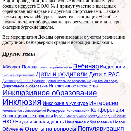
В дни проведения Декады особые воспитанники Клуба
боевых искусств DOJO № 1 примут участие в выездных
соревнованиях наравне с другими спортсменами. Также в
рамках проекта «На урок – вместе» ассоциация «Особые
люди» поставит оборудование для ресурсных комнат в три
екатеринбургские школы.
Все мероприятия Декады организованы с учетом реализации
доступной, безбарьерной среды и всеобщей инклюзии.
Другие темы
Вебинар
Видеоролик
Абсолют-Помощь
Благотворительность
Дети и родители
Дети с РАС
Высшее образование
Дистанционное обучение
Дополнительное образование
Доступная среда
Инклюзивное искусство
Дошкольное образование
Инклюзивное образование
Инклюзия
Интересно
Инклюзия в культуре
Конференция
Конкурсы
Консультации
Комплексное сопровождение
Коррекционные практики
Курсы
Мастер-класс
Международный опыт
НКО
Наука и инвалидность
Начальное образование
Новое
Популяризация
Ответы на вопросы
Обучение