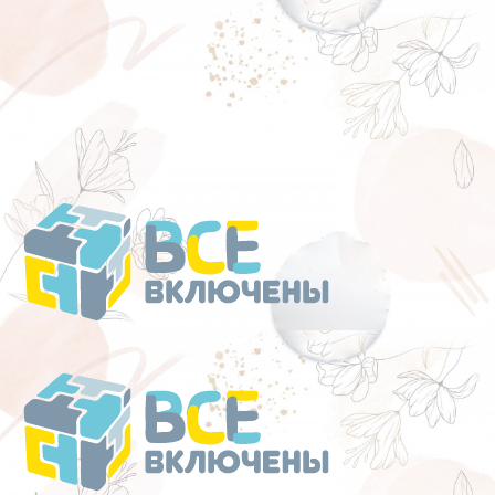
Перейти
к
содержанию