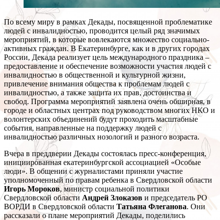
По всему миру в рамках Декады, посвященной проблематике
людей с инвалидностью, проводится целый ряд значимых
мероприятий, в которые вовлекаются множество социально-
активных граждан. В Екатеринбурге, как и в других городах
России, Декада реализует цель международного праздника –
предоставление и обеспечение возможности участия людей с
инвалидностью в общественной и культурной жизни,
привлечение внимания общества к проблемам людей с
инвалидностью, а также защита их прав, достоинства и
свобод. Программа мероприятий заявлена очень обширная, в
городе и областных центрах под руководством многих НКО и
волонтерских объединений будут проходить масштабные
события, направленные на поддержку людей с
инвалидностью различных нозологий и разного возраста.
Вчера в преддверии Декады состоялась пресс-конференция,
инициированная екатеринбургской ассоциацией «Особые
люди». В общении с журналистами приняли участие
уполномоченный по правам ребенка в Свердловской области
Игорь Мороков
, министр социальной политики
Свердловской области
Андрей Злоказов
и председатель РО
ВОРДИ в Свердловской области
Татьяна Флеганова
. Они
рассказали о плане мероприятий Декады, поделились