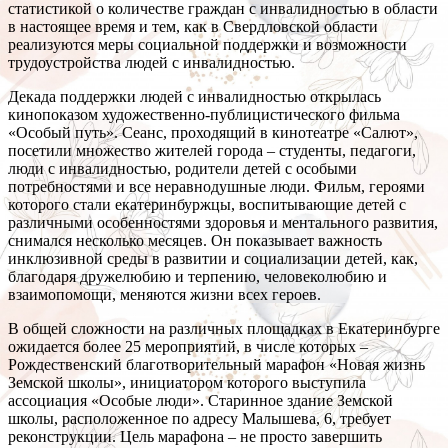
статистикой о количестве граждан с инвалидностью в области
в настоящее время и тем, как в Свердловской области
реализуются меры социальной поддержки и возможности
трудоустройства людей с инвалидностью.
Декада поддержки людей с инвалидностью открылась
кинопоказом художественно-публицистического фильма
«Особый путь». Сеанс, проходящий в кинотеатре «Салют»,
посетили множество жителей города – студенты, педагоги,
люди с инвалидностью, родители детей с особыми
потребностями и все неравнодушные люди. Фильм, героями
которого стали екатеринбуржцы, воспитывающие детей с
различными особенностями здоровья и ментального развития,
снимался несколько месяцев. Он показывает важность
инклюзивной среды в развитии и социализации детей, как,
благодаря дружелюбию и терпению, человеколюбию и
взаимопомощи, меняются жизни всех героев.
В общей сложности на различных площадках в Екатеринбурге
ожидается более 25 мероприятий, в числе которых –
Рождественский благотворительный марафон «Новая жизнь
Земской школы», инициатором которого выступила
ассоциация «Особые люди». Старинное здание Земской
школы, расположенное по адресу Малышева, 6, требует
реконструкции. Цель марафона – не просто завершить