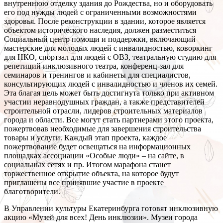
внутреннюю отделку здания до Рождества, но и оборудовать
его под нужды людей с ограниченными возможностями
здоровья. После реконструкции в здании, которое является
объектом исторического наследия, должен разместиться
Социальный центр помощи и поддержки, включающий
мастерские для молодых людей с инвалидностью, коворкинг
для НКО, спортзал для людей с ОВЗ, театральную студию для
репетиций инклюзивного театра, конференц-зал для
семинаров и тренингов и кабинеты для специалистов,
консультирующих людей с инвалидностью и членов их семей.
Эта благая цель может быть достигнута только при активном
участии неравнодушных граждан, а также представителей
строительной отрасли, лидеров строительных материалов
города и области. Все могут стать партнерами этого проекта,
пожертвовав необходимые для завершения строительства
товары и услуги. Каждый этап проекта, каждое
пожертвование будет освещаться на информационных
площадках ассоциации «Особые люди» – на сайте, в
социальных сетях и пр. Итогом марафона станет
торжественное открытие объекта, на которое будут
приглашены все принявшие участие в проекте
благотворители.
В Управлении культуры Екатеринбурга готовят инклюзивную
акцию «Музей для всех! День инклюзии». Музеи города