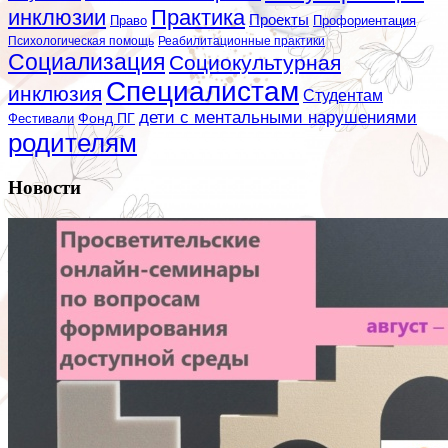
инклюзии
Практика
Проекты
Профориентация
Право
Психологическая помощь
Реабилитационные практики
Социализация
Социокультурная
Специалистам
инклюзия
Студентам
дети с ментальными нарушениями
Фестивали
Фонд ПГ
родителям
Новости