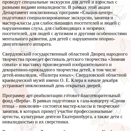
проведут специальные экскурсии для детей и взрослых с
разными видами инвалидности. В рамках этой акции
Департамент инклюзивных программ «Ельцин-центр»
подготовил специализированные экскурсии, занятия и
мастер-классы для слабослышащих посетителей и людей с
нарушениями слуха, для слабовидящих и незрячих
посетителей, для людей с аутизмом и другими особенностями
ментального развития, для детей с нарушением опорно-
двигательного аппарата.
Свердловский государственный областной Дворец народного
творчества проведет фестиваль детского творчества «Зимняя
соната» и выставку произведений изобразительного и
декоративно-прикладного творчества детей, в том числе
детей-инвалидов, «Палитра юных». Свердловский областной
краеведческий музей имени О. Е. Клера в начале декабря
устраивает инклюзивный день открытых дверей.
Программу арт-реабилитации готовит благотворительный
фонд «Верба». В рамках подготовки к гала-концерту «Синяя
птица – инклюзив» состоятся мастер-классы и творческие
занятия, в которых примут участие профессиональные
артисты, культурные деятели Екатеринбурга, а также дети с
инвалидностью и их сверстники.