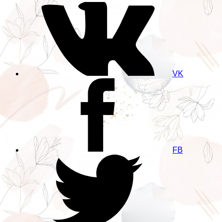
VK
FB