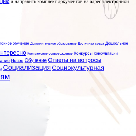
ацию
и направить комплект документов на адрес электронной
ионное обучение
Дошкольное
Дополнительное образование
Доступная среда
нтересно
Конкурсы
Консультации
Комплексное сопровождение
Ответы на вопросы
Обучение
вание
Новое
Социализация
Социокультурная
и
лям