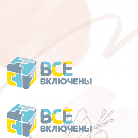
Перейти
к
содержанию