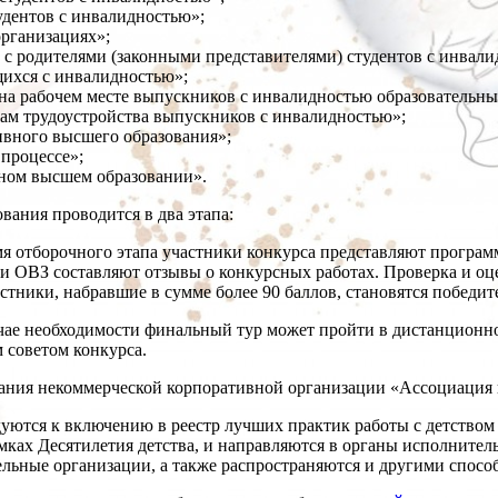
дентов с инвалидностью»;
рганизациях»;
 с родителями (законными представителями) студентов с инвали
ихся с инвалидностью»;
на рабочем месте выпускников с инвалидностью образовательны
ам трудоустройства выпускников с инвалидностью»;
ивного высшего образования»;
процессе»;
ном высшем образовании».
ания проводится в два этапа:
мя отборочного этапа участники конкурса представляют програ
и ОВЗ составляют отзывы о конкурсных работах. Проверка и оц
тники, набравшие в сумме более 90 баллов, становятся победите
чае необходимости финальный тур может пройти в дистанцион
 советом конкурса.
едания некоммерческой корпоративной организации «Ассоциаци
уются к включению в реестр лучших практик работы с детством
ках Десятилетия детства, и направляются в органы исполнител
льные организации, а также распространяются и другими способ