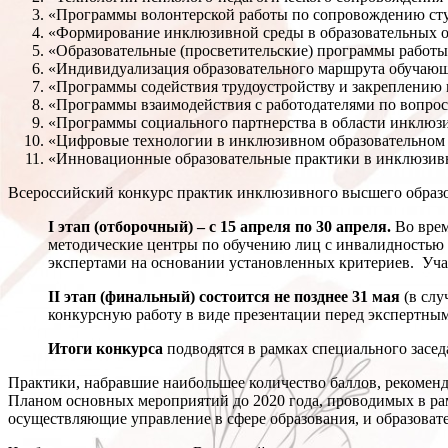
«Программы волонтерской работы по сопровождению сту
«Формирование инклюзивной среды в образовательных о
«Образовательные (просветительские) программы работы
«Индивидуализация образовательного маршрута обучающ
«Программы содействия трудоустройству и закреплению 
«Программы взаимодействия с работодателями по вопрос
«Программы социального партнерства в области инклюз
«Цифровые технологии в инклюзивном образовательном 
«Инновационные образовательные практики в инклюзив
Всероссийский конкурс практик инклюзивного высшего образов
I этап (отборочный) – с 15 апреля по 30 апреля.
Во вре
методические центры по обучению лиц с инвалидностью 
экспертами на основании установленных критериев. Учас
II этап (финальный) состоится не позднее 31 мая
(в слу
конкурсную работу в виде презентации перед экспертным
Итоги конкурса
подводятся в рамках специального зас
Практики, набравшие наибольшее количество баллов, рекоменд
Планом основных мероприятий до 2020 года, проводимых в рам
осуществляющие управление в сфере образования, и образовате