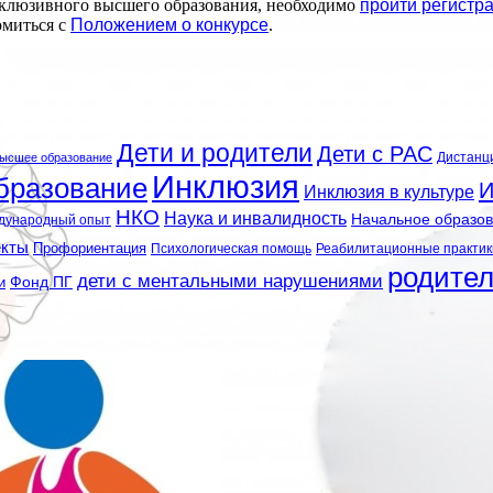
нклюзивного высшего образования, необходимо
пройти регистр
омиться с
Положением о конкурсе
.
Дети и родители
Дети с РАС
Дистанц
ысшее образование
Инклюзия
бразование
И
Инклюзия в культуре
НКО
Наука и инвалидность
Начальное образо
дународный опыт
екты
Профориентация
Психологическая помощь
Реабилитационные практик
родите
дети с ментальными нарушениями
и
Фонд ПГ