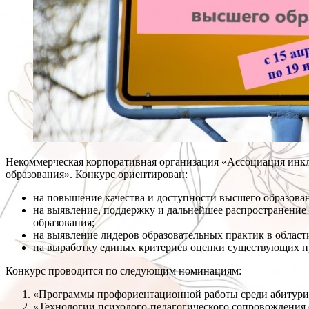
Некоммерческая корпоративная организация «Ассоциация инк
образования». Конкурс ориентирован:
на повышение качества и доступности высшего образова
на выявление, поддержку и дальнейшее распространение
образования;
на выявление лидеров образовательных практик в облас
на выработку единых критериев оценки существующих п
Конкурс проводится по следующим номинациям:
«Программы профориентационной работы среди абитури
«Технологии психолого-педагогического сопровождения 