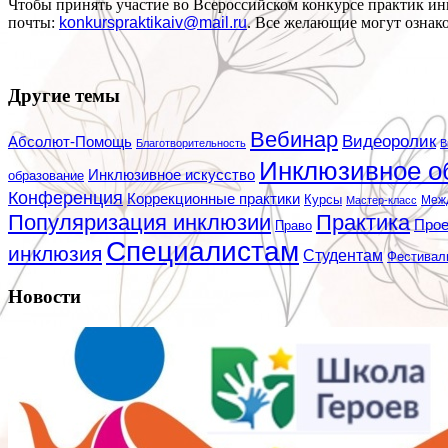
Чтобы принять участие во Всероссийском конкурсе практик и
почты:
konkurspraktikaiv@mail.ru
. Все желающие могут ознак
Другие темы
Вебинар
Видеоролик
Абсолют-Помощь
Благотворительность
В
Инклюзивное о
Инклюзивное искусство
образование
Конференция
Коррекционные практики
Курсы
Мастер-класс
Меж
Популяризация инклюзии
Практика
Про
Право
Специалистам
инклюзия
Студентам
Фестивал
Новости