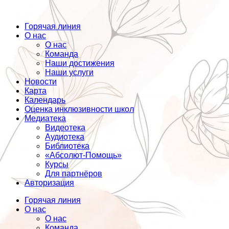
Горячая линия
О нас
О нас
Команда
Наши достижения
Наши услуги
Новости
Карта
Календарь
Оценка инклюзивности школ
Медиатека
Видеотека
Аудиотека
Библиотека
«Абсолют-Помощь»
Курсы
Для партнёров
Авторизация
Горячая линия
О нас
О нас
Команда