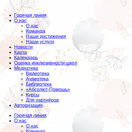
Горячая линия
О нас
О нас
Команда
Наши достижения
Наши услуги
Новости
Карта
Календарь
Оценка инклюзивности школ
Медиатека
Видеотека
Аудиотека
Библиотека
«Абсолют-Помощь»
Курсы
Для партнёров
Авторизация
Горячая линия
О нас
О нас
Команда