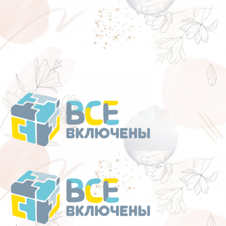
Перейти
к
содержанию