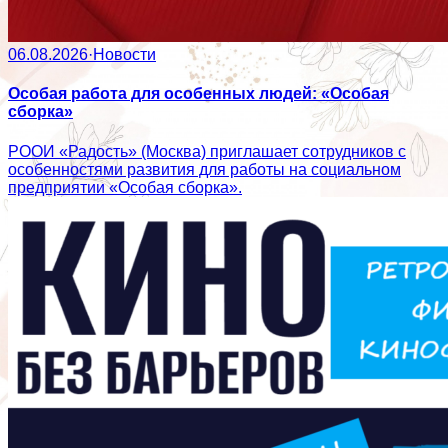
06.08.2026
·
Новости
Особая работа для особенных людей: «Особая
сборка»
РООИ «Радость» (Москва) приглашает сотрудников с
особенностями развития для работы на социальном
предприятии «Особая сборка».