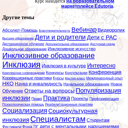
Курс находится
на образовательном
маркетплейсе Edutoria
.
Другие темы
Вебинар
Видеоролик
Абсолют-Помощь
Благотворительность
Дети и родители
Дети с РАС
Высшее образование
Дистанционное обучение
Дополнительное образование
Доступная среда
Инклюзивное искусство
Дошкольное образование
Инклюзивное образование
Инклюзия
Интересно
Инклюзия в культуре
Конференция
Конкурсы
Консультации
Комплексное сопровождение
Коррекционные практики
Курсы
Мастер-класс
Международный опыт
НКО
Наука и инвалидность
Начальное образование
Новое
Популяризация
Ответы на вопросы
Обучение
инклюзии
Практика
Проекты
Профориентация
Право
Психологическая помощь
Реабилитационные практики
Социализация
Социокультурная
Специалистам
инклюзия
Студентам
дети с ментальными нарушениями
Фестивали
Фонд ПГ