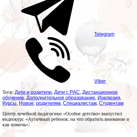
Telegram
Viber
Теги:
Дети и родители
,
Дети с РАС
,
Дистанционное
обучение
,
Дополнительное образование
,
Инклюзия
,
Курсы
,
Новое
,
родителям
,
Специалистам
,
Студентам
Центр лечебной педагогики «Особое детство» выпустил
видеокурс «Аутичный ребенок: на что обратить внимание и
как помочь».