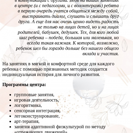
в коммуникации с другими. Ведь на наших занятиях
в центре (и с педагогами, и с волонтерами) ребята
в первую очередь учатся общаться между собой,
выстраивать диалог, слушать и слышать друг
друга. А еще для нас очень ценно видеть радость
не только на лицах детей, но и на лицах
родителей, бабушек, дедушек. Тех, для кого любой
шаг ребенка – победа, большая или маленькая, но
всегда такая важная. К которой, возможно,
ребенок шел бы гораздо дольше без нашего общего
вклада и участия.
На занятиях в мягкой и комфортной среде для каждого
ребенка с помощью признанных методик создается
индивидуальная история для личного развития.
Программы центра:
групповые занятия,
игровая деятельность,
логоритмика,
сенсорная интеграция,
легоконструирование,
арт-терапия,
занятия адаптивной физкультурой по методу
«отражающих движений» ,