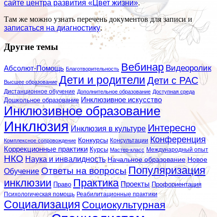
сайте центра развития «Цвет жизни»
.
Там же можно узнать перечень документов для записи и
записаться на диагностику
.
Другие темы
Вебинар
Видеоролик
Абсолют-Помощь
Благотворительность
Дети и родители
Дети с РАС
Высшее образование
Дистанционное обучение
Дополнительное образование
Доступная среда
Инклюзивное искусство
Дошкольное образование
Инклюзивное образование
Инклюзия
Интересно
Инклюзия в культуре
Конференция
Конкурсы
Консультации
Комплексное сопровождение
Коррекционные практики
Курсы
Мастер-класс
Международный опыт
НКО
Наука и инвалидность
Начальное образование
Новое
Популяризация
Ответы на вопросы
Обучение
инклюзии
Практика
Проекты
Профориентация
Право
Психологическая помощь
Реабилитационные практики
Социализация
Социокультурная