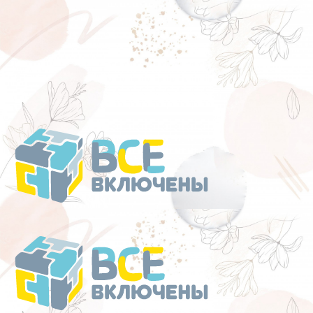
Перейти
к
содержанию