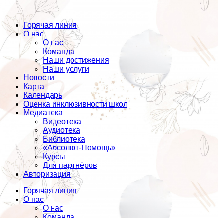
Горячая линия
О нас
О нас
Команда
Наши достижения
Наши услуги
Новости
Карта
Календарь
Оценка инклюзивности школ
Медиатека
Видеотека
Аудиотека
Библиотека
«Абсолют-Помощь»
Курсы
Для партнёров
Авторизация
Горячая линия
О нас
О нас
Команда