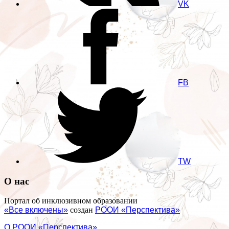
VK
FB
TW
О нас
Портал об инклюзивном образовании
«Все включены»
создан
РООИ «Перспектива»
О РООИ «Перспектива»