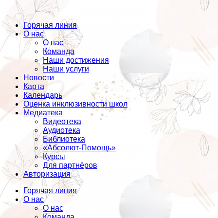
Горячая линия
О нас
О нас
Команда
Наши достижения
Наши услуги
Новости
Карта
Календарь
Оценка инклюзивности школ
Медиатека
Видеотека
Аудиотека
Библиотека
«Абсолют-Помощь»
Курсы
Для партнёров
Авторизация
Горячая линия
О нас
О нас
Команда