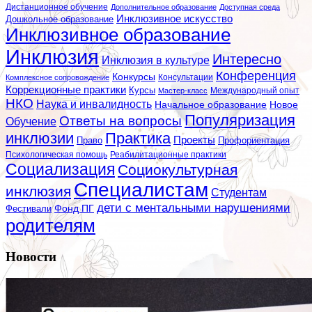
Дистанционное обучение
Дополнительное образование
Доступная среда
Инклюзивное искусство
Дошкольное образование
Инклюзивное образование
Инклюзия
Интересно
Инклюзия в культуре
Конференция
Конкурсы
Консультации
Комплексное сопровождение
Коррекционные практики
Курсы
Мастер-класс
Международный опыт
НКО
Наука и инвалидность
Начальное образование
Новое
Популяризация
Ответы на вопросы
Обучение
инклюзии
Практика
Проекты
Профориентация
Право
Психологическая помощь
Реабилитационные практики
Социализация
Социокультурная
Специалистам
инклюзия
Студентам
дети с ментальными нарушениями
Фестивали
Фонд ПГ
родителям
Новости