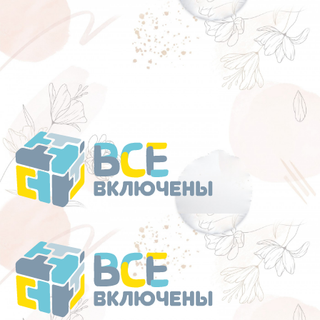
Перейти
к
содержанию