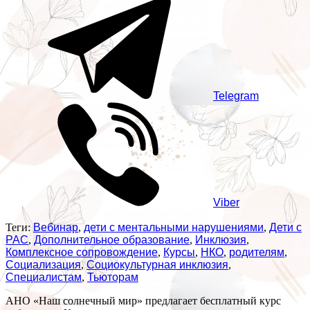
Telegram
Viber
Теги:
Вебинар
,
дети с ментальными нарушениями
,
Дети с
РАС
,
Дополнительное образование
,
Инклюзия
,
Комплексное сопровождение
,
Курсы
,
НКО
,
родителям
,
Социализация
,
Социокультурная инклюзия
,
Специалистам
,
Тьюторам
АНО «Наш солнечный мир» предлагает бесплатный курс