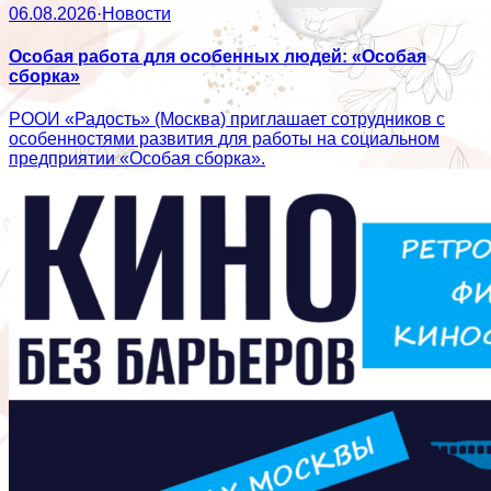
06.08.2026
·
Новости
Особая работа для особенных людей: «Особая
сборка»
РООИ «Радость» (Москва) приглашает сотрудников с
особенностями развития для работы на социальном
предприятии «Особая сборка».