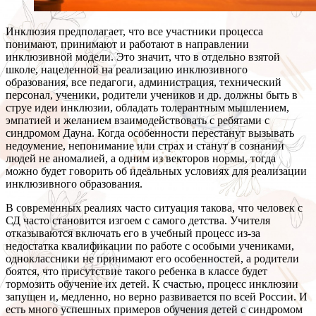
Инклюзия предполагает, что все участники процесса
понимают, принимают и работают в направлении
инклюзивной модели. Это значит, что в отдельно взятой
школе, нацеленной на реализацию инклюзивного
образования, все педагоги, администрация, технический
персонал, ученики, родители учеников и др. должны быть в
струе идеи инклюзии, обладать толерантным мышлением,
эмпатией и желанием взаимодействовать с ребятами с
синдромом Дауна. Когда особенности перестанут вызывать
недоумение, непонимание или страх и станут в сознании
людей не аномалией, а одним из векторов нормы, тогда
можно будет говорить об идеальных условиях для реализации
инклюзивного образования.
В современных реалиях часто ситуация такова, что человек с
СД часто становится изгоем с самого детства. Учителя
отказываются включать его в учебный процесс из-за
недостатка квалификации по работе с особыми учениками,
одноклассники не принимают его особенностей, а родители
боятся, что присутствие такого ребенка в классе будет
тормозить обучение их детей. К счастью, процесс инклюзии
запущен и, медленно, но верно развивается по всей России. И
есть много успешных примеров обучения детей с синдромом