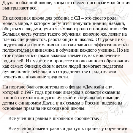
Дауна в обычной школе, когда от совместного взаимодействия
выигрывают все.
Инклюзивная школа для ребенка с СД – это своего рода
модель мира, в котором он учится получать знания, навыки,
общаться с людьми, учится самоконтролю и пониманию себя.
Большая часть успеха такого обучения, конечно же, лежит на
плечах специалистов, работающих в школах. От уровня их
подготовки и понимания инклюзии зависит эффективность и
положительная динамика в обучении каждого ученика. Но не
стоит забывать о таком важном элементе, как вовлечение
родителей. Их участие в процессе инклюзивного образования
как самых близких своим детям людей помогает педагогам
лучше понять ребенка и в сотрудничестве с родителями
решать возникающие трудности.
На портале благотворительного фонда «Даунсайд ап»,
который с 1997 года признан лидером в области оказания
ранней психолого-педагогической и социальной помощи
детям с синдромом Дауна и их семьям в России, выделены
основные правила инклюзивной школы:
— Все ученики равны в школьном сообществе.
— Все ученики имеют равный доступ к процессу обучения в