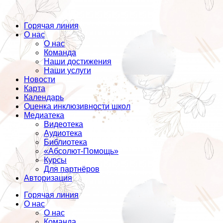
Горячая линия
О нас
О нас
Команда
Наши достижения
Наши услуги
Новости
Карта
Календарь
Оценка инклюзивности школ
Медиатека
Видеотека
Аудиотека
Библиотека
«Абсолют-Помощь»
Курсы
Для партнёров
Авторизация
Горячая линия
О нас
О нас
Команда