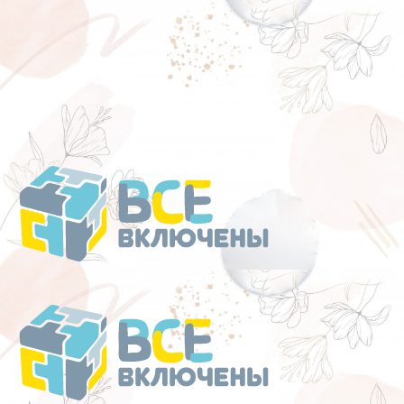
Перейти
к
содержанию