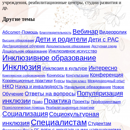
учреждения, реабилитационные центры, студии развития и
др.
Другие темы
Вебинар
Видеоролик
Абсолют-Помощь
Благотворительность
Дети и родители
Дети с РАС
Высшее образование
Дистанционное обучение
Дополнительное образование
Доступная среда
Инклюзивное искусство
Дошкольное образование
Инклюзивное образование
Инклюзия
Интересно
Инклюзия в культуре
Конференция
Конкурсы
Консультации
Комплексное сопровождение
Коррекционные практики
Курсы
Мастер-класс
Международный опыт
НКО
Наука и инвалидность
Начальное образование
Новое
Популяризация
Ответы на вопросы
Обучение
инклюзии
Практика
Проекты
Профориентация
Право
Психологическая помощь
Реабилитационные практики
Социализация
Социокультурная
Специалистам
инклюзия
Студентам
дети с ментальными нарушениями