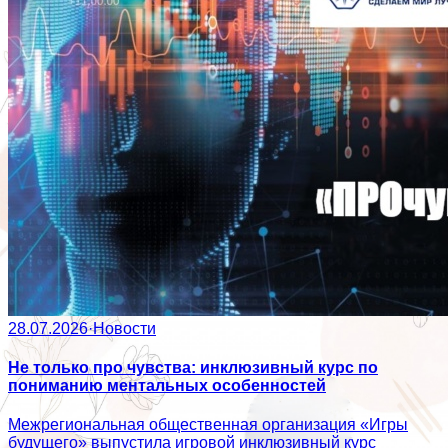
28.07.2026
·
Новости
Не только про чувства: инклюзивный курс по
пониманию ментальных особенностей
Межрегиональная общественная организация «Игры
будущего» выпустила игровой инклюзивный курс