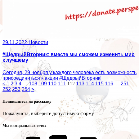
29.11.2022
·
Новости
#ЩедрыйВторник: вместе мы сможем изменить мир
к лучшему
Сегодня, 29 ноября у каждого человека есть возможность
присоединиться к акции #ЩедрыйВторник!
<
1
2
3
4
…
108
109
110
111
112
113
114
115
116
…
251
252
253
254
>
Подпишитесь на рассылку
Пожалуйста, выберите допустимую форму
Мы в социальных сетях