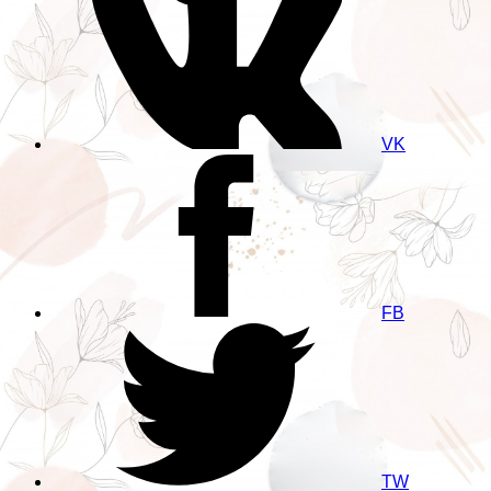
VK
FB
TW