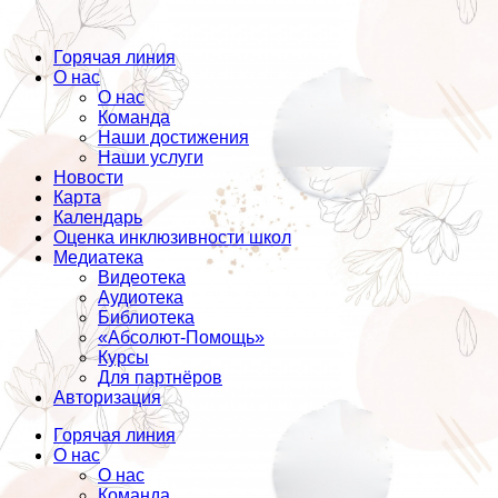
Горячая линия
О нас
О нас
Команда
Наши достижения
Наши услуги
Новости
Карта
Календарь
Оценка инклюзивности школ
Медиатека
Видеотека
Аудиотека
Библиотека
«Абсолют-Помощь»
Курсы
Для партнёров
Авторизация
Горячая линия
О нас
О нас
Команда