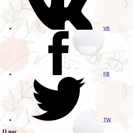
VK
FB
TW
О нас