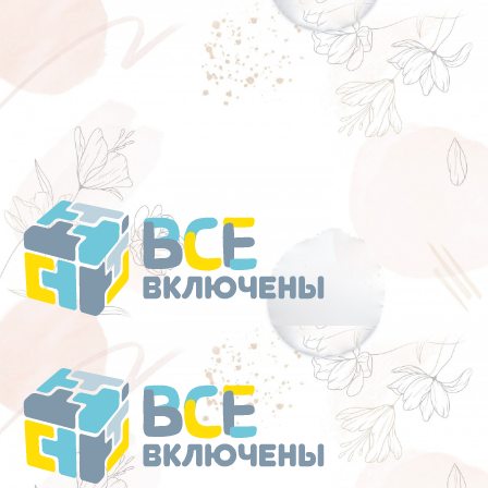
Перейти
к
содержанию