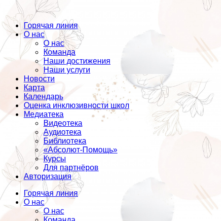
Горячая линия
О нас
О нас
Команда
Наши достижения
Наши услуги
Новости
Карта
Календарь
Оценка инклюзивности школ
Медиатека
Видеотека
Аудиотека
Библиотека
«Абсолют-Помощь»
Курсы
Для партнёров
Авторизация
Горячая линия
О нас
О нас
Команда