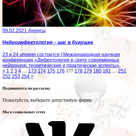
09.02.2021
·
Анонсы
Нейродефектология – шаг в будущее
23 и 24 апреля состоится I Международная научная
конференция «Дефектология в свете современных
нейронаук: теоретические и практические аспекты».
<
1
2
3
4
…
173
174
175
176
177
178
179
180
181
…
251
252
253
254
>
Подпишитесь на рассылку
Пожалуйста, выберите допустимую форму
Мы в социальных сетях