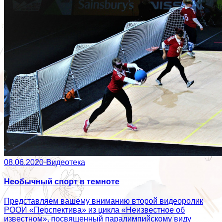
08.06.2020
·
Видеотека
Необычный спорт в темноте
Представляем вашему вниманию второй видеоролик
РООИ «Перспектива» из цикла «Неизвестное об
известном», посвященный паралимпийскому виду