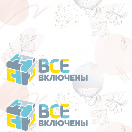
Перейти
к
содержанию