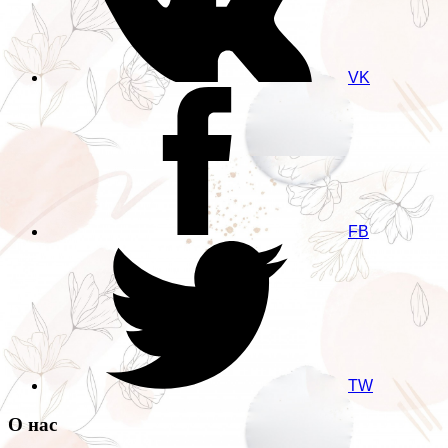
VK
FB
TW
О нас