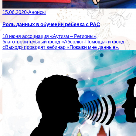
15.06.2020
·
Анонсы
Роль данных в обучении ребенка с РАС
18 июня ассоциация «Аутизм – Регионы»,
благотворительный фонд «Абсолют-Помощь» и фонд
«Выход» проводят вебинар «Покажи мне данные».