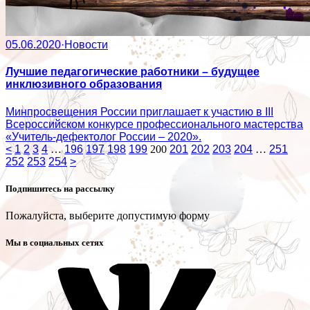
05.06.2020
·
Новости
Лучшие педагогические работники – будущее
инклюзивного образования
Минпросвещения России приглашает к участию в III
Всероссийском конкурсе профессионального мастерства
«Учитель-дефектолог России – 2020».
<
1
2
3
4
…
196
197
198
199
200
201
202
203
204
…
251
252
253
254
>
Подпишитесь на рассылку
Пожалуйста, выберите допустимую форму
Мы в социальных сетях