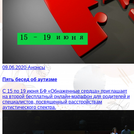
09.06.2020
·
Анонсы
Пять бесед об аутизме
С 15 по 19 июня БФ «Обнаженные сердца» приглашает
на второй бесплатный онлайн-марафон для родителей и
специалистов, посвященный расстройствам
аутистического спектра.