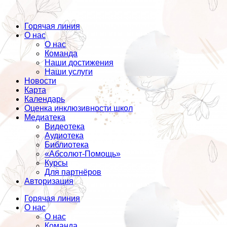
Горячая линия
О нас
О нас
Команда
Наши достижения
Наши услуги
Новости
Карта
Календарь
Оценка инклюзивности школ
Медиатека
Видеотека
Аудиотека
Библиотека
«Абсолют-Помощь»
Курсы
Для партнёров
Авторизация
Горячая линия
О нас
О нас
Команда