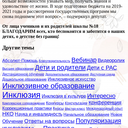
больше возможностей узнавать мир, получать знания и
удовольствие от жизни. В ходе подготовки бюджета на 2019-
2021 годы и рассмотрения государственных программ мы
снова поднимем этот вопрос», – подчеркнул депутат.
От лица учеников и их родителей школы №18
БЛАГОДАРИМ всех, кто беспокоится и заботится о наших
детях, о детстве без границ!
Другие темы
Вебинар
Видеоролик
Абсолют-Помощь
Благотворительность
Дети и родители
Дети с РАС
Высшее образование
Дистанционное обучение
Дополнительное образование
Доступная среда
Инклюзивное искусство
Дошкольное образование
Инклюзивное образование
Инклюзия
Интересно
Инклюзия в культуре
Конференция
Конкурсы
Консультации
Комплексное сопровождение
Коррекционные практики
Курсы
Мастер-класс
Международный опыт
НКО
Наука и инвалидность
Начальное образование
Новое
Популяризация
Ответы на вопросы
Обучение