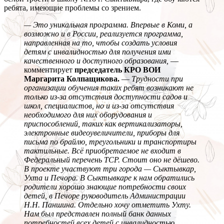
ребята, имеющие проблемы со зрением.
— Это уникальная программа. Впервые в Коми, а
возможно и в России, реализуется программа,
направленная на то, чтобы создать условия
детям с инвалидностью для получения ими
качественного и доступного образования,
—
комментирует
председатель КРО ВОИ
Маргарита Колпащикова.
—
Трудности при
организации обучения таких ребят возникают не
только из-за отсутствия доступности садов и
школ, специалистов, но и из-за отсутствия
необходимого для них оборудования и
приспособлений, таких как вертикализаторы,
электронные видеоувеличители, приборы для
письма по брайлю, треугольники и транспортиры
тактильные. Всё приобретаемое не входит в
Федеральный перечень ТСР. Стоит оно не дёшево.
В проекте участвуют три города — Сыктывкар,
Ухта и Печора. В Сыктывкаре к нам обратились
родители хорошо знающие потребности своих
детей, в Печоре руководитель Администрации
Н.Н. Паншина. Отдельно хочу отметить Ухту.
Нам был представлен полный банк данных
потребностей всех детей с инвалидностью,