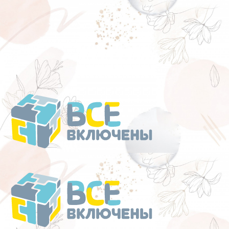
Перейти
к
содержанию