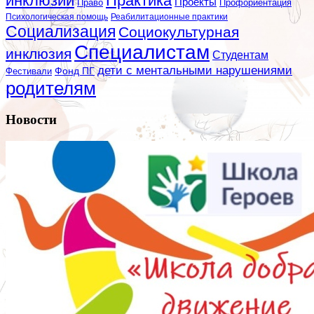
инклюзии
Практика
Проекты
Профориентация
Право
Психологическая помощь
Реабилитационные практики
Социализация
Социокультурная
Специалистам
инклюзия
Студентам
дети с ментальными нарушениями
Фестивали
Фонд ПГ
родителям
Новости