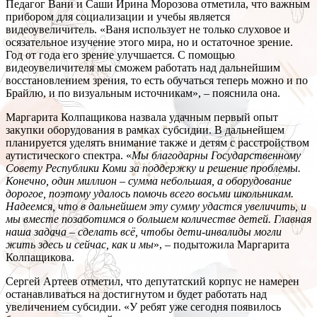
Педагог Вани и Саши Ирина Морозова отметила, что важным
прибором для социализации и учебы является
видеоувеличитель. «Ваня использует не только слуховое и
осязательное изучение этого мира, но и остаточное зрение.
Год от года его зрение улучшается. С помощью
видеоувеличителя мы сможем работать над дальнейшим
восстановлением зрения, то есть обучаться теперь можно и по
Брайлю, и по визуальным источникам», – пояснила она.
Маргарита Колпащикова назвала удачным первый опыт
закупки оборудования в рамках субсидии. В дальнейшем
планируется уделять внимание также и детям с расстройством
аутистического спектра. «
Мы благодарны Государственному
Совету Республики Коми за поддержку и решение проблемы.
Конечно, один миллион – сумма небольшая, а оборудование
дорогое, поэтому удалось помочь всего восьми школьникам.
Надеемся, что в дальнейшем эту сумму удастся увеличить, и
мы вместе позаботимся о большем количестве детей. Главная
наша задача – сделать всё, чтобы дети-инвалиды могли
жить здесь и сейчас, как и мы
», – подытожила Маргарита
Колпащикова.
Сергей Артеев отметил, что депутатский корпус не намерен
останавливаться на достигнутом и будет работать над
увеличением субсидии. «У ребят уже сегодня появилось