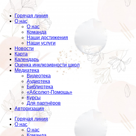
Горячая линия
О нас
О нас
Команда
Наши достижения
Наши услуги
Новости
Карта
Календарь
Оценка инклюзивности школ
Медиатека
Видеотека
Аудиотека
Библиотека
«Абсолют-Помощь»
Курсы
Для партнёров
Авторизация
Горячая линия
О нас
О нас
Команда