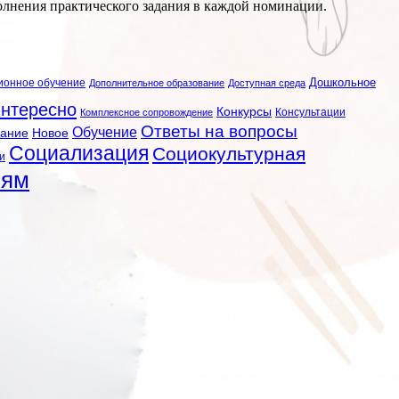
олнения практического задания в каждой номинации.
ионное обучение
Дошкольное
Дополнительное образование
Доступная среда
нтересно
Конкурсы
Консультации
Комплексное сопровождение
Ответы на вопросы
Обучение
вание
Новое
Социализация
Социокультурная
и
лям