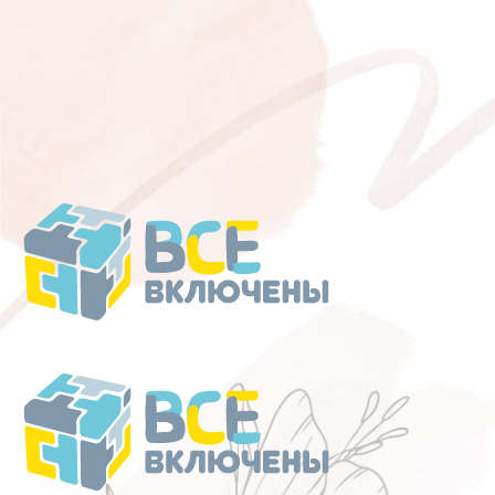
Перейти
к
содержанию