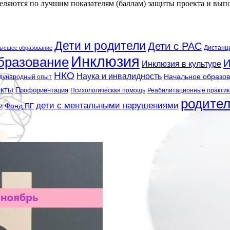
еляются по лучшим показателям (баллам) защиты проекта и вып
Дети и родители
Дети с РАС
Дистанц
ысшее образование
Инклюзия
бразование
И
Инклюзия в культуре
НКО
Наука и инвалидность
Начальное образо
дународный опыт
екты
Профориентация
Психологическая помощь
Реабилитационные практик
родите
дети с ментальными нарушениями
и
Фонд ПГ