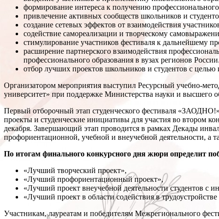
формирование интереса к получению профессионального 
привлечение активных сообществ школьников и студенто
создание сетевых эффектов от взаимодействия участников 
содействие самореализации и творческому самовыражени
стимулирование участников фестиваля к дальнейшему п
расширение партнерского взаимодействия профессиональ
профессионального образования в вузах регионов России
отбор лучших проектов школьников и студентов с целью 
Организатором мероприятия выступил Ресурсный учебно-мет
университет» при поддержке Министерства науки и высшего о
Первый отборочный этап студенческого фестиваля «ЗАОДНО!» з
проекты и студенческие инициативы для участия во втором кон
декабря. Завершающий этап проводится в рамках Декады инвали
профориентационной, учебной и внеучебной деятельности, а т
По итогам финального конкурсного дня жюри определит п
«Лучший творческий проект»,
«Лучший профориентационный проект»,
«Лучший проект внеучебной деятельности студентов с и
«Лучший проект в области содействия в трудоустройств
Участникам, лауреатам и победителям Межрегионального фести