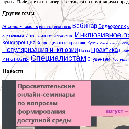
призы. Победители и призеры фестиваля по номинациям опред
Другие темы
Вебинар
Видеоролик
Абсолют-Помощь
Благотворительность
В
Инклюзивное о
Инклюзивное искусство
образование
Конференция
Коррекционные практики
Курсы
Мастер-класс
Меж
Популяризация инклюзии
Практика
Про
Право
Специалистам
инклюзия
Студентам
Фестивал
Новости