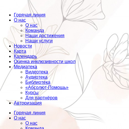
Горячая линия
О нас
О нас
Команда
Наши достижения
Наши услуги
Новости
Карта
Календарь
Оценка инклюзивности школ
Медиатека
Видеотека
Аудиотека
Библиотека
«Абсолют-Помощь»
Курсы
Для партнёров
Авторизация
Горячая линия
О нас
О нас
Команда