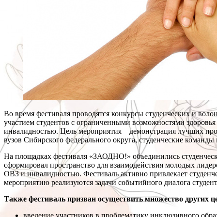
Во время фестиваля проводятся конкурсы студенческих и воло
участием студентов с ограниченными возможностями здоровья 
инвалидностью. Цель мероприятия – демонстрация лучших про
вузов Сибирского федерального округа, студенческие команды 
На площадках фестиваля «ЗАОДНО!» объединились студенчески
сформировал пространство для взаимодействия молодых лидер
ОВЗ и инвалидностью. Фестиваль активно привлекает студенч
мероприятию реализуются задачи событийного диалога студен
Также фестиваль призван осуществить множество других це
введение участников в проблематику инклюзивного обра