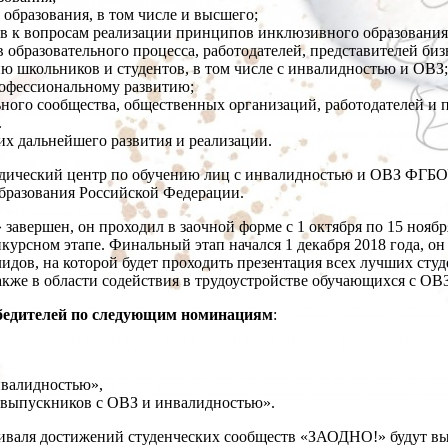
образования, в том числе и высшего;
в к вопросам реализации принципов инклюзивного образования
образовательного процесса, работодателей, представителей бизне
ю школьников и студентов, в том числе с инвалидностью и ОВЗ;
рофессиональному развитию;
ного сообщества, общественных организаций, работодателей и 
.
их дальнейшего развития и реализации.
одический центр по обучению лиц с инвалидностью и ОВЗ ФГБ
бразования Российской Федерации.
авершен, он проходил в заочной форме с 1 октября по 15 ноябр
курсном этапе. Финальный этап начался 1 декабря 2018 года, он
дов, на которой будет проходить презентация всех лучших студ
акже в области содействия в трудоустройстве обучающихся с ОВ
обедителей по следующим номинациям
:
нвалидностью»,
е выпускников с ОВЗ и инвалидностью».
валя достижений студенческих сообществ «ЗАОДНО!» будут выдан