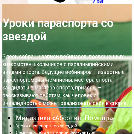
Viber
Уроки параспорта со
звездой
Здесь собраны записи вебинаров, посвященных
знакомству школьников с паралимпийскими
видами спорта. Ведущие вебинаров – известные
параспортсмены, чемпионы, мастера спорта,
кандидаты в мастера спорта, призеры –
рассказывают ребятам, как человек с
инвалидностью может реализовать себя в спорте.
Медиатека «Абсолют-Помощь»
Уроки параспорта со звездой
Семинары по адаптивной физкультуре