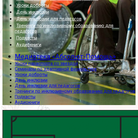
Уроки доброты
День инклюзии
День инклюзии для педагогов
Тренинги по инклюзивному образованию для
педагогов
Подкасты
Аудиокниги
Медиатека «Абсолют-Помощь»
Уроки параспорта со звездой
Семинары по адаптивной физкультуре
Уроки доброты
День инклюзии
День инклюзии для педагогов
Тренинги по инклюзивному образованию для педагогов
Подкасты
Аудиокниги