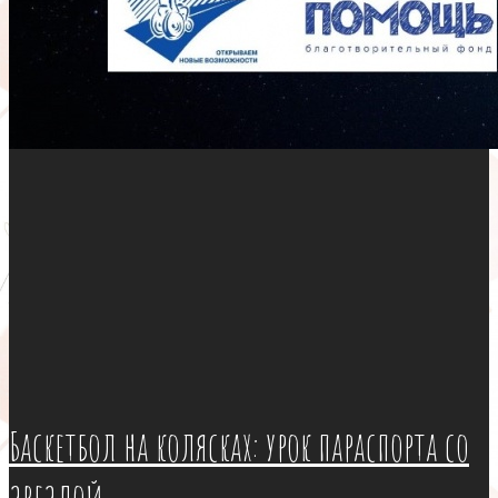
Баскетбол на колясках: урок параспорта со
звездой