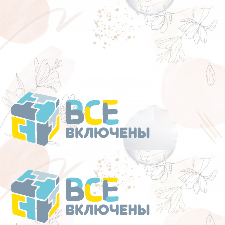
Перейти
к
содержанию