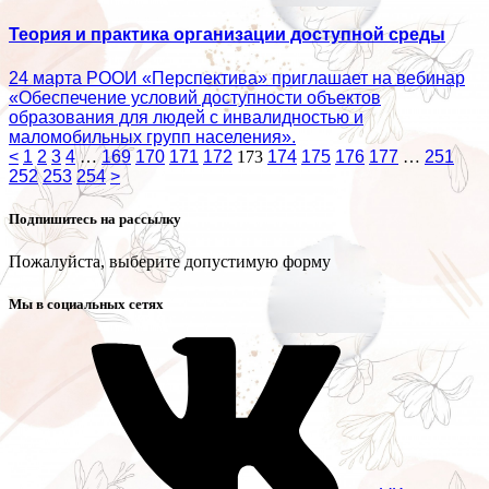
Теория и практика организации доступной среды
24 марта РООИ «Перспектива» приглашает на вебинар
«Обеспечение условий доступности объектов
образования для людей с инвалидностью и
маломобильных групп населения».
<
1
2
3
4
…
169
170
171
172
173
174
175
176
177
…
251
252
253
254
>
Подпишитесь на рассылку
Пожалуйста, выберите допустимую форму
Мы в социальных сетях