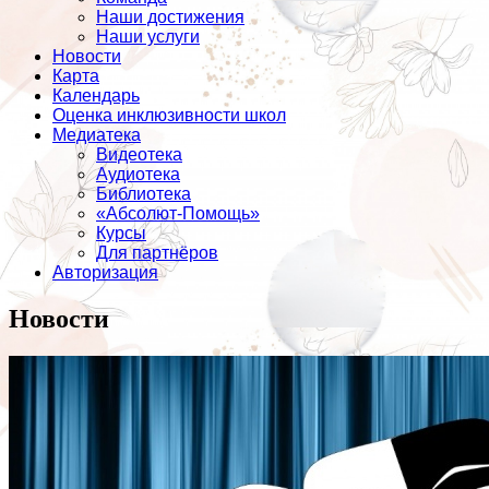
Наши достижения
Наши услуги
Новости
Карта
Календарь
Оценка инклюзивности школ
Медиатека
Видеотека
Аудиотека
Библиотека
«Абсолют-Помощь»
Курсы
Для партнёров
Авторизация
Новости