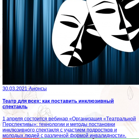
30.03.2021
·
Анонсы
Театр для всех: как поставить инклюзивный
спектакль
1 апреля состоится вебинар «Организация «Театральной
Перспективы»: технологии и методы постановки
инклюзивного спектакля с участием подростков и
молодых людей с различной формой инвалидности».