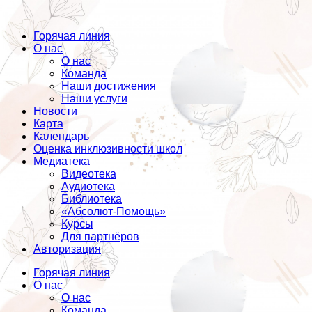
Горячая линия
О нас
О нас
Команда
Наши достижения
Наши услуги
Новости
Карта
Календарь
Оценка инклюзивности школ
Медиатека
Видеотека
Аудиотека
Библиотека
«Абсолют-Помощь»
Курсы
Для партнёров
Авторизация
Горячая линия
О нас
О нас
Команда