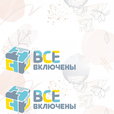
Перейти
к
содержанию