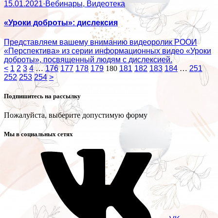
15.01.2021
·
Вебинары, Видеотека
«Уроки доброты»: дислексия
Представляем вашему вниманию видеоролик РООИ
«Перспектива» из серии информационных видео «Уроки
доброты», посвященный людям с дислексией.
<
1
2
3
4
…
176
177
178
179
180
181
182
183
184
…
251
252
253
254
>
Подпишитесь на рассылку
Пожалуйста, выберите допустимую форму
Мы в социальных сетях