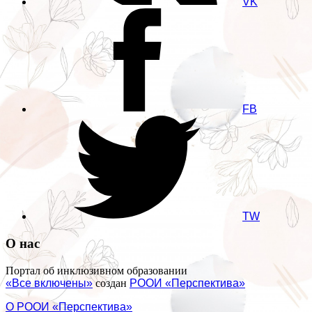
VK
FB
TW
О нас
Портал об инклюзивном образовании
«Все включены»
создан
РООИ «Перспектива»
О РООИ «Перспектива»