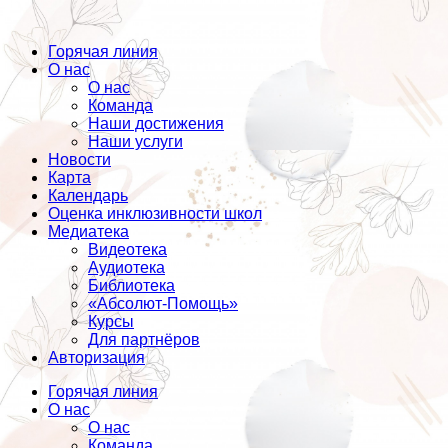
Горячая линия
О нас
О нас
Команда
Наши достижения
Наши услуги
Новости
Карта
Календарь
Оценка инклюзивности школ
Медиатека
Видеотека
Аудиотека
Библиотека
«Абсолют-Помощь»
Курсы
Для партнёров
Авторизация
Горячая линия
О нас
О нас
Команда