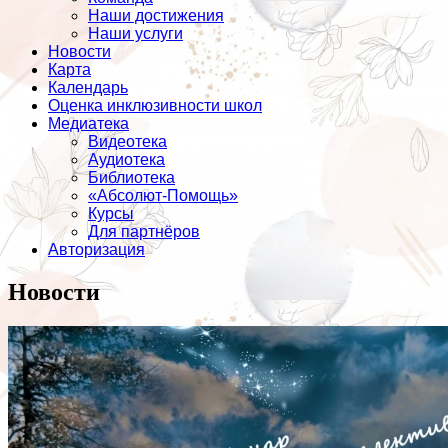
Наши достижения
Наши услуги
Новости
Карта
Календарь
Оценка инклюзивности школ
Медиатека
Видеотека
Аудиотека
Библиотека
«Абсолют-Помощь»
Курсы
Для партнёров
Авторизация
Новости