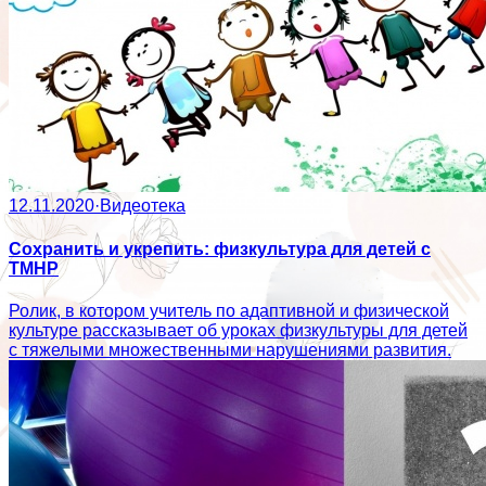
12.11.2020
·
Видеотека
Сохранить и укрепить: физкультура для детей с
ТМНР
Ролик, в котором учитель по адаптивной и физической
культуре рассказывает об уроках физкультуры для детей
с тяжелыми множественными нарушениями развития.