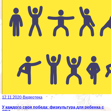
12.11.2020
·
Видеотека
У каждого своя победа: физкультура для ребенка с