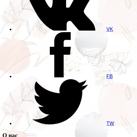
VK
FB
TW
О нас