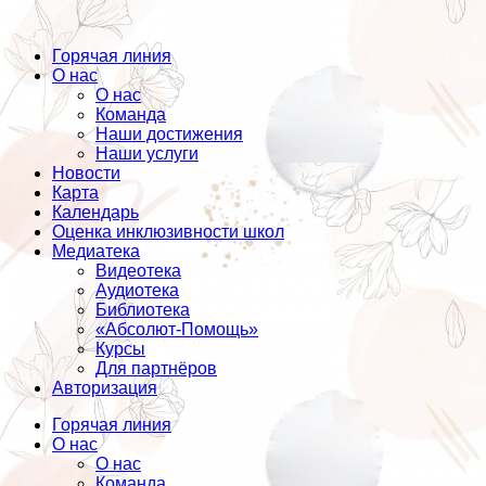
Горячая линия
О нас
О нас
Команда
Наши достижения
Наши услуги
Новости
Карта
Календарь
Оценка инклюзивности школ
Медиатека
Видеотека
Аудиотека
Библиотека
«Абсолют-Помощь»
Курсы
Для партнёров
Авторизация
Горячая линия
О нас
О нас
Команда