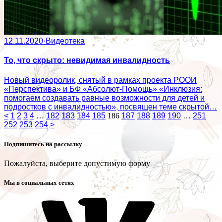
12.11.2020
·
Видеотека
То, что скрыто: невидимая инвалидность
Новый видеоролик, снятый в рамках проекта РООИ
«Перспектива» и БФ «Абсолют-Помощь» «Инклюзия:
помогаем создавать равные возможности для детей и
подростков с инвалидностью», посвящен теме скрытой…
<
1
2
3
4
…
182
183
184
185
186
187
188
189
190
…
251
252
253
254
>
Подпишитесь на рассылку
Пожалуйста, выберите допустимую форму
Мы в социальных сетях