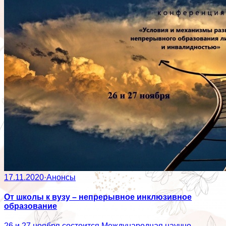
17.11.2020
·
Анонсы
От школы к вузу – непрерывное инклюзивное
образование
26 и 27 ноября состоится Международная научно-