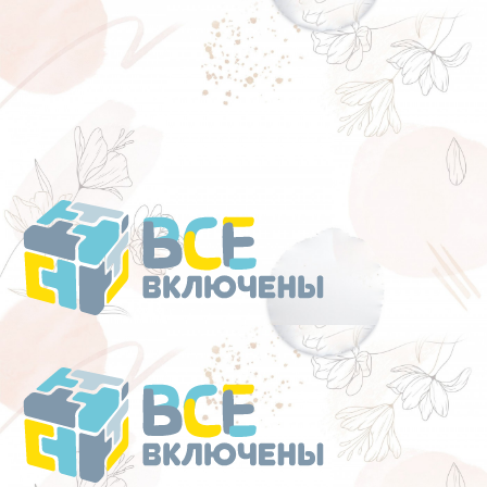
Перейти
к
содержанию