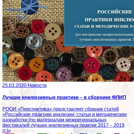
25.03.2020
·
Новости
Лучшие инклюзивные практики – в сборнике ФЛИП
РООИ «Перспектива» представляет сборник статей
«Российские практики инклюзии: статьи и методические
разработки (по материалам межрегиональных
фестивалей лучших инклюзивных практик 2017 – 2019
гг.)»