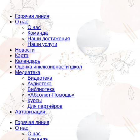
Горячая линия
О нас
О нас
Команда
Наши достижения
Наши услуги
Новости
Карта
Календарь
Оценка инклюзивности школ
Медиатека
Видеотека
Аудиотека
Библиотека
«Абсолют-Помощь»
Курсы
Для партнёров
Авторизация
Горячая линия
О нас
О нас
Команда