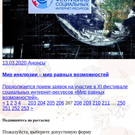
13.03.2020
·
Анонсы
Мир инклюзии – мир равных возможностей
Продолжается прием заявок на участие в XI фестивале
социальных интернет-ресурсов «Мир равных
возможностей».
<
1
2
3
4
…
203
204
205
206
207
208
209
210
211
…
250
251
252
253
>
Подпишитесь на рассылку
Пожалуйста, выберите допустимую форму