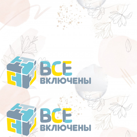
Перейти
к
содержанию