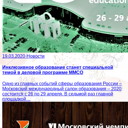
19.03.2020
·
Новости
Инклюзивное образование станет специальной
темой в деловой программе ММСО
Одно из главных событий сферы образования России –
Московский международный салон образования – 2020
состоится с 26 по 29 апреля. В седьмой раз главной
площадкой…