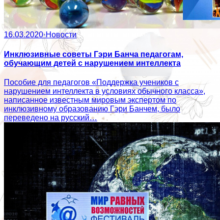
16.03.2020
·
Новости
Инклюзивные советы Гэри Банча педагогам,
обучающим детей с нарушением интеллекта
Пособие для педагогов «Поддержка учеников с
нарушением интеллекта в условиях обычного класса»,
написанное известным мировым экспертом по
инклюзивному образованию Гэри Банчем, было
переведено на русский…