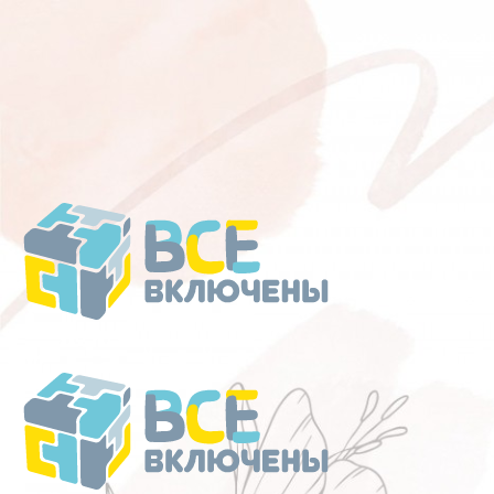
Перейти
к
содержанию