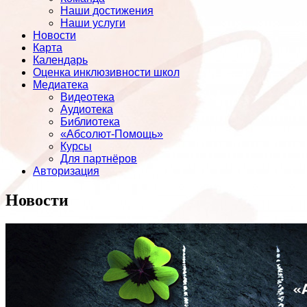
Наши достижения
Наши услуги
Новости
Карта
Календарь
Оценка инклюзивности школ
Медиатека
Видеотека
Аудиотека
Библиотека
«Абсолют-Помощь»
Курсы
Для партнёров
Авторизация
Новости