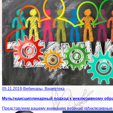
05.11.2019
·
Вебинары, Видеотека
Мультидисциплинарный подход к инклюзивному обра
Представляем вашему вниманию вебинар «Инклюзивные ш