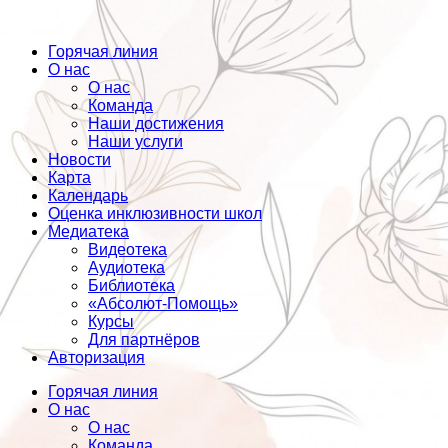
Горячая линия
О нас
О нас
Команда
Наши достижения
Наши услуги
Новости
Карта
Календарь
Оценка инклюзивности школ
Медиатека
Видеотека
Аудиотека
Библиотека
«Абсолют-Помощь»
Курсы
Для партнёров
Авторизация
Горячая линия
О нас
О нас
Команда