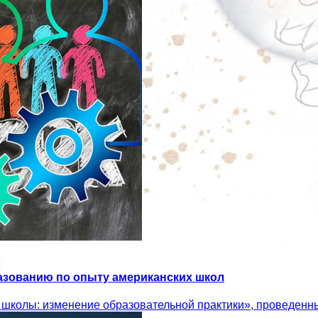
зованию по опыту американских школ
колы: изменение образовательной практики», проведенны