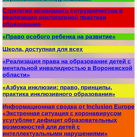
Стратегии командного сотрудничества в
реализации инклюзивной практики
образования
«Право особого ребенка на развитие»
Школа, доступная для всех
«Реализация права на образование детей с
ментальной инвалидностью в Воронежской
области»
«Азбука инклюзии: право, принципы,
практика инклюзивного образования»
Информационная сводка от Inclusion Europe
«Экстренная ситуация с коронавирусом
усугубляет дефицит образовательных
возможностей для детей с
интеллектуальными нарушениями»