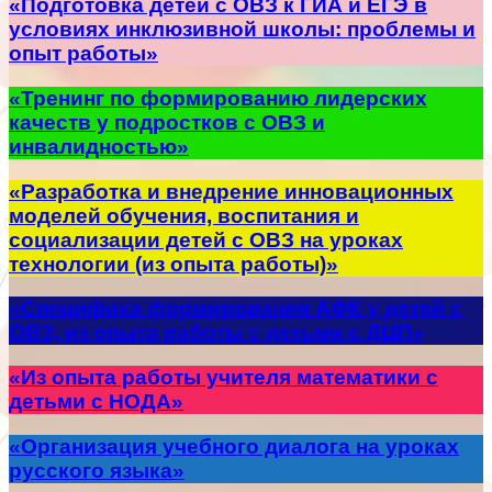
«Подготовка детей с ОВЗ к ГИА и ЕГЭ в
условиях инклюзивной школы: проблемы и
опыт работы»
«Тренинг по формированию лидерских
качеств у подростков с ОВЗ и
инвалидностью»
«Разработка и внедрение инновационных
моделей обучения, воспитания и
социализации детей с ОВЗ на уроках
технологии (из опыта работы)»
«Специфика формирования АФК у детей с
ОВЗ, из опыта работы с детьми с ДЦП»
«Из опыта работы учителя математики с
детьми с НОДА»
«Организация учебного диалога на уроках
русского языка»