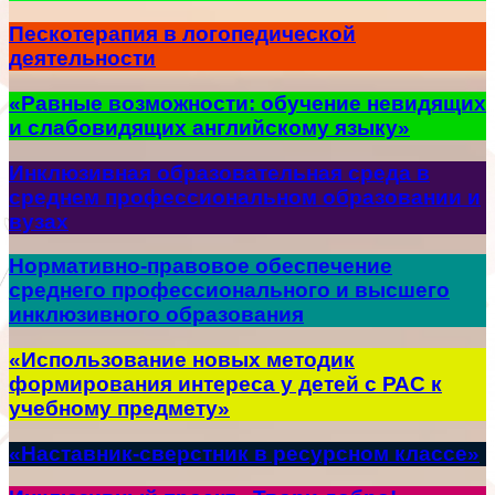
Пескотерапия в логопедической
деятельности
«Равные возможности: обучение невидящих
и слабовидящих английскому языку»
Инклюзивная образовательная среда в
среднем профессиональном образовании и
вузах
Нормативно-правовое обеспечение
среднего профессионального и высшего
инклюзивного образования
«Использование новых методик
формирования интереса у детей с РАС к
учебному предмету»
«Наставник-сверстник в ресурсном классе»