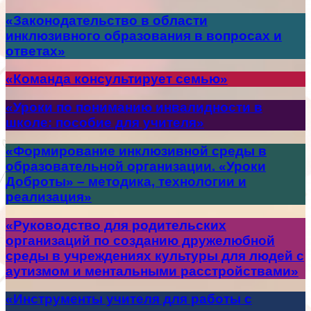
«Законодательство в области
инклюзивного образования в вопросах и
ответах»
«Команда консультирует семью»
«Уроки по пониманию инвалидности в
школе: пособие для учителя»
«Формирование инклюзивной среды в
образовательной организации. «Уроки
Доброты» – методика, технологии и
реализация»
«Руководство для родительских
организаций по созданию дружелюбной
среды в учреждениях культуры для людей с
аутизмом и ментальными расстройствами»
«Инструменты учителя для работы с