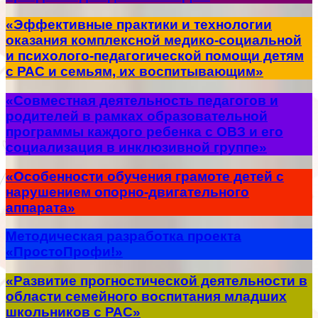
«Эффективные практики и технологии
оказания комплексной медико-социальной
и психолого-педагогической помощи детям
с РАС и семьям, их воспитывающим»
«Совместная деятельность педагогов и
родителей в рамках образовательной
программы каждого ребенка с ОВЗ и его
социализация в инклюзивной группе»
«Особенности обучения грамоте детей с
нарушением опорно-двигательного
аппарата»
Методическая разработка проекта
«ПростоПрофи!»
«Развитие прогностической деятельности в
области семейного воспитания младших
школьников с РАС»