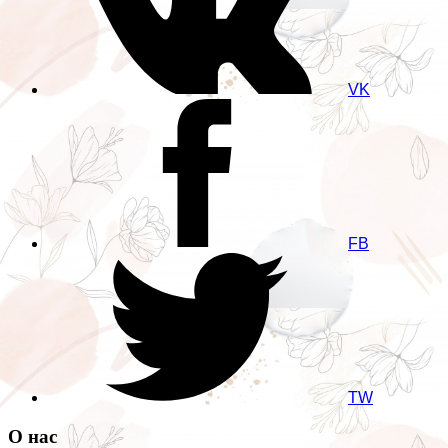
VK
FB
TW
О нас