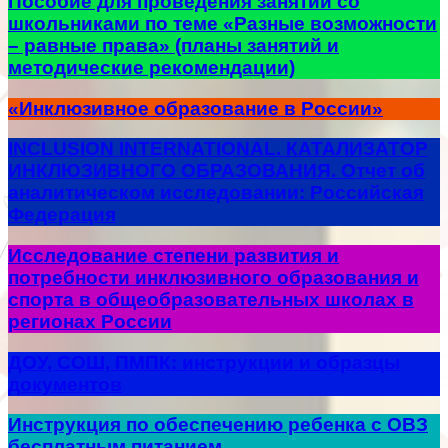
Пособие для проведения занятий со
школьниками по теме «Разные возможности
– равные права» (планы занятий и
методические рекомендации)
«Инклюзивное образование в России»
INCLUSION INTERNATIONAL. КАТАЛИЗАТОР
ИНКЛЮЗИВНОГО ОБРАЗОВАНИЯ. Отчет об
аналитическом исследовании: Российская
Федерация
Исследование степени развития и
потребности инклюзивного образования и
спорта в общеобразовательных школах в
регионах России
ДОУ, СОШ, ПМПК: инструкции и образцы
документов
Инструкция по обеспечению ребенка с ОВЗ
бесплатным питанием