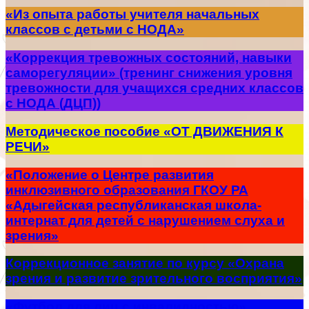
«Из опыта работы учителя начальных
классов с детьми с НОДА»
«Коррекция тревожных состояний, навыки
саморегуляции» (тренинг снижения уровня
тревожности для учащихся средних классов
с НОДА (ДЦП))
Методическое пособие «ОТ ДВИЖЕНИЯ К
РЕЧИ»
«Положение о Центре развития
инклюзивного образования ГКОУ РА
«Адыгейская республиканская школа-
интернат для детей с нарушением слуха и
зрения»
Коррекционное занятие по курсу «Охрана
зрения и развитие зрительного восприятия»
«Футбол для лиц с инвалидностью»