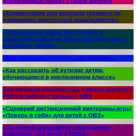
Инклюзивный проект «Твори добро!»
«Комментарии для ведущих тренинги по
пониманию ментальной инвалидности»
«Толерантное общество: почему в
Советском Союзе не было аутизма и как с
ним живут сейчас»
«Как создавать социальные истории»
«Как рассказать об аутизме детям,
обучающимся в инклюзивном классе»
Презентация-руководство о вводе карточек
PECS в работе с детьми с ОВЗ
«Сценарий дистанционной викторины-игры
«Поверь в себя» для детей с ОВЗ»
«Сценарий проведения спортивного
праздника для детей с НОДА»