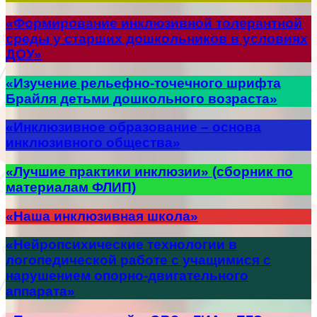
«Формирование инклюзивной толерантной
среды у старших дошкольников в условиях
ДОУ»
«Изучение рельефно-точечного шрифта
Брайля детьми дошкольного возраста»
«Инклюзивное образование – основа
инклюзивного общества»
«Лучшие практики инклюзии» (сборник по
материалам ФЛИП)
«Наша инклюзивная школа»
«Нейропсихические технологии в
логопедической работе с учащимися с
нарушением опорно-двигательного
аппарата»