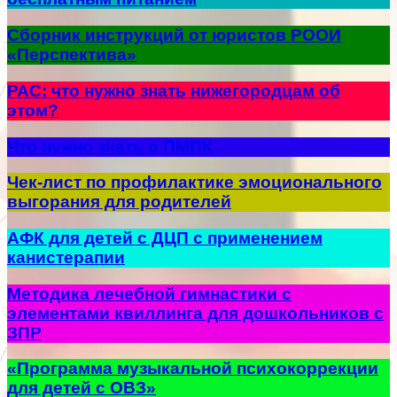
Сборник инструкций от юристов РООИ
«Перспектива»
РАС: что нужно знать нижегородцам об
этом?
Что нужно знать о ПМПК
Чек-лист по профилактике эмоционального
выгорания для родителей
АФК для детей с ДЦП с применением
канистерапии
Методика лечебной гимнастики с
элементами квиллинга для дошкольников с
ЗПР
«Программа музыкальной психокоррекции
для детей с ОВЗ»